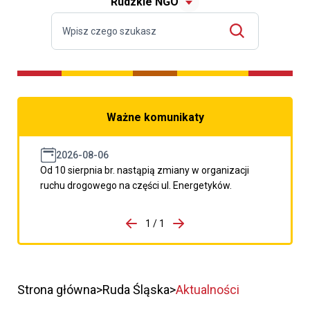
Rudzkie NGO
Ważne komunikaty
2026-08-06
Od 10 sierpnia br. nastąpią zmiany w organizacji
ruchu drogowego na części ul. Energetyków.
do porzpedniego komunikatu
1 / 1
Przejdź do następnego kom
Strona główna
Ruda Śląska
Aktualności