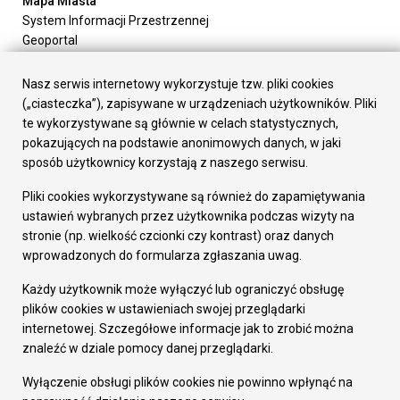
Mapa Miasta
System Informacji Przestrzennej
Geoportal
Urząd Miasta
Załatw sprawę
Nasz serwis internetowy wykorzystuje tzw. pliki cookies
Prezydent Miasta
(„ciasteczka”), zapisywane w urządzeniach użytkowników. Pliki
Rada Miasta
te wykorzystywane są głównie w celach statystycznych,
Wydziały
pokazujących na podstawie anonimowych danych, w jaki
Elektroniczna Skrzynka Podawcza
sposób użytkownicy korzystają z naszego serwisu.
Praca w Urzędzie
Pliki cookies wykorzystywane są również do zapamiętywania
Gospodarka
ustawień wybranych przez użytkownika podczas wizyty na
Fundusze europejskie
stronie (np. wielkość czcionki czy kontrast) oraz danych
Środki krajowe
wprowadzonych do formularza zgłaszania uwag.
Oferty inwestycyjne
Strategia Rozwoju Miasta
Każdy użytkownik może wyłączyć lub ograniczyć obsługę
Pozostałe
plików cookies w ustawieniach swojej przeglądarki
Deklaracja dostępności
internetowej. Szczegółowe informacje jak to zrobić można
Dane osobowe
znaleźć w dziale pomocy danej przeglądarki.
Dodaj opinię o witrynie
© Urząd Miasta RUDA Śląska 2023
Wyłączenie obsługi plików cookies nie powinno wpłynąć na