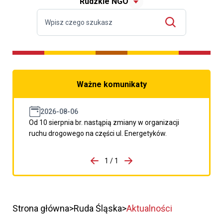
Rudzkie NGO
Ważne komunikaty
2026-08-06
Od 10 sierpnia br. nastąpią zmiany w organizacji
ruchu drogowego na części ul. Energetyków.
do porzpedniego komunikatu
1 / 1
Przejdź do następnego kom
Strona główna
Ruda Śląska
Aktualności