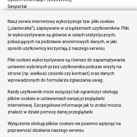
Geoportal
Urząd Miasta
Załatw sprawę
Nasz serwis internetowy wykorzystuje tzw. pliki cookies
Prezydent Miasta
(„ciasteczka”), zapisywane w urządzeniach użytkowników. Pliki
Rada Miasta
te wykorzystywane są głównie w celach statystycznych,
Wydziały
pokazujących na podstawie anonimowych danych, w jaki
Elektroniczna Skrzynka Podawcza
sposób użytkownicy korzystają z naszego serwisu.
Praca w Urzędzie
Pliki cookies wykorzystywane są również do zapamiętywania
Gospodarka
ustawień wybranych przez użytkownika podczas wizyty na
Fundusze europejskie
stronie (np. wielkość czcionki czy kontrast) oraz danych
Środki krajowe
wprowadzonych do formularza zgłaszania uwag.
Oferty inwestycyjne
Strategia Rozwoju Miasta
Każdy użytkownik może wyłączyć lub ograniczyć obsługę
Pozostałe
plików cookies w ustawieniach swojej przeglądarki
Deklaracja dostępności
internetowej. Szczegółowe informacje jak to zrobić można
Dane osobowe
znaleźć w dziale pomocy danej przeglądarki.
Dodaj opinię o witrynie
© Urząd Miasta RUDA Śląska 2023
Wyłączenie obsługi plików cookies nie powinno wpłynąć na
poprawność działania naszego serwisu.