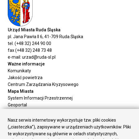
Urząd Miasta Ruda Śląska
pl. Jana Pawła II 6, 41-709 Ruda Śląska
tel. (+48 32) 244 90 00
fax (+48 32) 248 73 48
e-mail: urzad@ruda-sl.pl
Ważne informacje
Komunikaty
Jakość powietrza
Centrum Zarządzania Kryzysowego
Mapa Miasta
System Informacji Przestrzennej
Geoportal
Urząd Miasta
Załatw sprawę
Nasz serwis internetowy wykorzystuje tzw. pliki cookies
Prezydent Miasta
(„ciasteczka”), zapisywane w urządzeniach użytkowników. Pliki
Rada Miasta
te wykorzystywane są głównie w celach statystycznych,
Wydziały