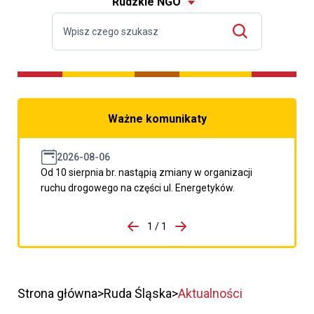
Rudzkie NGO
Ważne komunikaty
2026-08-06
Od 10 sierpnia br. nastąpią zmiany w organizacji
ruchu drogowego na części ul. Energetyków.
do porzpedniego komunikatu
1 / 1
Przejdź do następnego kom
Strona główna
Ruda Śląska
Aktualności