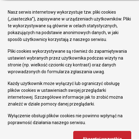
Urząd Miasta
Załatw sprawę
Nasz serwis internetowy wykorzystuje tzw. pliki cookies
Prezydent Miasta
(„ciasteczka”), zapisywane w urządzeniach użytkowników. Pliki
Rada Miasta
te wykorzystywane są głównie w celach statystycznych,
Wydziały
pokazujących na podstawie anonimowych danych, w jaki
Elektroniczna Skrzynka Podawcza
sposób użytkownicy korzystają z naszego serwisu.
Praca w Urzędzie
Pliki cookies wykorzystywane są również do zapamiętywania
Gospodarka
ustawień wybranych przez użytkownika podczas wizyty na
Fundusze europejskie
stronie (np. wielkość czcionki czy kontrast) oraz danych
Środki krajowe
wprowadzonych do formularza zgłaszania uwag.
Oferty inwestycyjne
Strategia Rozwoju Miasta
Każdy użytkownik może wyłączyć lub ograniczyć obsługę
Pozostałe
plików cookies w ustawieniach swojej przeglądarki
Deklaracja dostępności
internetowej. Szczegółowe informacje jak to zrobić można
Dane osobowe
znaleźć w dziale pomocy danej przeglądarki.
Dodaj opinię o witrynie
© Urząd Miasta RUDA Śląska 2023
Wyłączenie obsługi plików cookies nie powinno wpłynąć na
poprawność działania naszego serwisu.
Projekt i wdrożenie - MIGOMEDIA