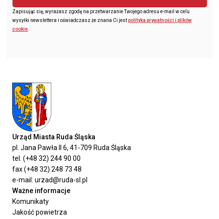
Zapisując się, wyrażasz zgodę na przetwarzanie Twojego adresu e-mail w celu
wysyłki newslettera i oświadczasz że znana Ci jest
polityka prywatności i plików
cookie
.
Urząd Miasta Ruda Śląska
pl. Jana Pawła II 6, 41-709 Ruda Śląska
tel. (+48 32) 244 90 00
fax (+48 32) 248 73 48
e-mail: urzad@ruda-sl.pl
Ważne informacje
Komunikaty
Jakość powietrza