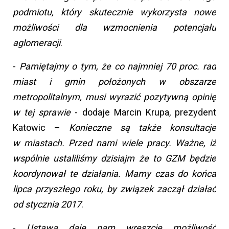
podmiotu, który skutecznie wykorzysta nowe
możliwości dla wzmocnienia potencjału
aglomeracji
.
-
Pamiętajmy o tym, że co najmniej 70 proc. rad
miast i gmin położonych w obszarze
metropolitalnym, musi wyrazić pozytywną opinię
w tej sprawie
- dodaje Marcin Krupa, prezydent
Katowic –
Konieczne są także konsultacje
w miastach. Przed nami wiele pracy. Ważne, iż
wspólnie ustaliliśmy dzisiajm że to GZM będzie
koordynował te działania. Mamy czas do końca
lipca przyszłego roku, by związek zaczął działać
od stycznia 2017
.
-
Ustawa daje nam wreszcie możliwość