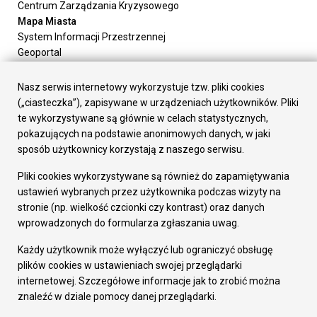
Centrum Zarządzania Kryzysowego
Mapa Miasta
System Informacji Przestrzennej
Geoportal
Urząd Miasta
Załatw sprawę
Nasz serwis internetowy wykorzystuje tzw. pliki cookies
Prezydent Miasta
(„ciasteczka”), zapisywane w urządzeniach użytkowników. Pliki
Rada Miasta
te wykorzystywane są głównie w celach statystycznych,
Wydziały
pokazujących na podstawie anonimowych danych, w jaki
Elektroniczna Skrzynka Podawcza
sposób użytkownicy korzystają z naszego serwisu.
Praca w Urzędzie
Pliki cookies wykorzystywane są również do zapamiętywania
Gospodarka
ustawień wybranych przez użytkownika podczas wizyty na
Fundusze europejskie
stronie (np. wielkość czcionki czy kontrast) oraz danych
Środki krajowe
wprowadzonych do formularza zgłaszania uwag.
Oferty inwestycyjne
Strategia Rozwoju Miasta
Każdy użytkownik może wyłączyć lub ograniczyć obsługę
Pozostałe
plików cookies w ustawieniach swojej przeglądarki
Deklaracja dostępności
internetowej. Szczegółowe informacje jak to zrobić można
Dane osobowe
znaleźć w dziale pomocy danej przeglądarki.
Dodaj opinię o witrynie
© Urząd Miasta RUDA Śląska 2023