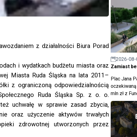
rawozdaniem z działalności Biura Porad
2026-08-
odach i wydatkach budżetu miasta oraz
Zamiast bet
owej Miasta Ruda Śląska na lata 2011–
Plac Jana Pa
ółki z ograniczoną odpowiedzialnością
oczekiwaną 
mln zł z Fu
połecznego Ruda Śląska Sp. z o. o.
 też uchwałę w sprawie zasad zbycia,
nie oraz użyczenie aktywów trwałych
opieki zdrowotnej utworzonych przez