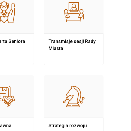
rta Seniora
Transmisje sesji Rady
Rewit
Miasta
rawna
Strategia rozwoju
Pows