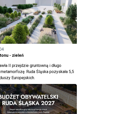
04
onu - zieleń
wła II przejdzie gruntowną i długo
metamorfozę. Ruda Śląska pozyskała 5,5
nduszy Europejskich.