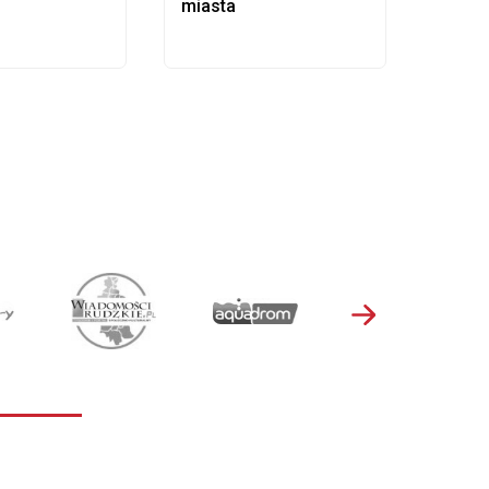
miasta
samo