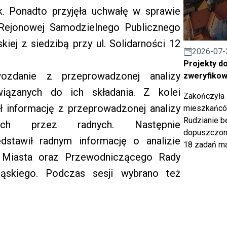
ek. Ponadto przyjęła uchwałę w sprawie
 Rejonowej Samodzielnego Publicznego
iej z siedzibą przy ul. Solidarności 12
2026-07-
Projekty d
wozdanie z przeprowadzonej analizy
zweryfiko
ązanych do ich składania. Z kolei
Zakończyła 
 informację z przeprowadzonej analizy
mieszkańców
Rudzianie b
ych przez radnych. Następnie
dopuszczony
stawił radnym informację o analizie
18 zadań ma
 Miasta oraz Przewodniczącego Rady
ąskiego. Podczas sesji wybrano też