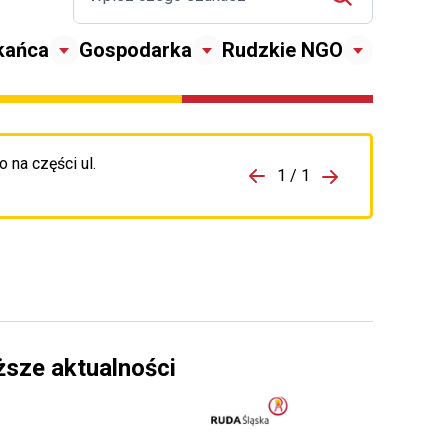
kańca
Gospodarka
Rudzkie NGO
 na części ul.
zejdź do porzpedniego komunikatu
1 / 1
Przejdź do nas
ższe aktualności