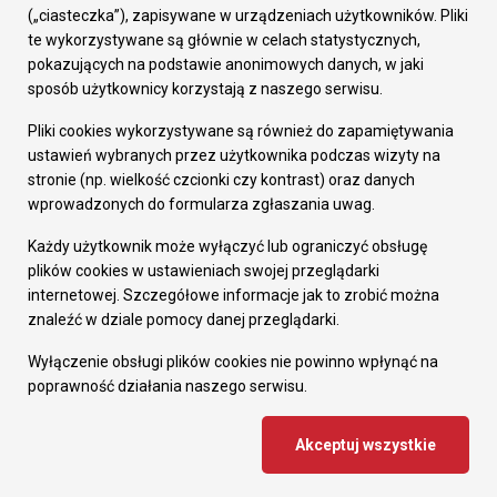
Prezydent Miasta
(„ciasteczka”), zapisywane w urządzeniach użytkowników. Pliki
Rada Miasta
te wykorzystywane są głównie w celach statystycznych,
Wydziały
pokazujących na podstawie anonimowych danych, w jaki
Elektroniczna Skrzynka Podawcza
sposób użytkownicy korzystają z naszego serwisu.
Praca w Urzędzie
Pliki cookies wykorzystywane są również do zapamiętywania
Gospodarka
ustawień wybranych przez użytkownika podczas wizyty na
Fundusze europejskie
stronie (np. wielkość czcionki czy kontrast) oraz danych
Środki krajowe
wprowadzonych do formularza zgłaszania uwag.
Oferty inwestycyjne
Strategia Rozwoju Miasta
Każdy użytkownik może wyłączyć lub ograniczyć obsługę
Pozostałe
plików cookies w ustawieniach swojej przeglądarki
Deklaracja dostępności
internetowej. Szczegółowe informacje jak to zrobić można
Dane osobowe
znaleźć w dziale pomocy danej przeglądarki.
Dodaj opinię o witrynie
© Urząd Miasta RUDA Śląska 2023
Wyłączenie obsługi plików cookies nie powinno wpłynąć na
poprawność działania naszego serwisu.
Projekt i wdrożenie - MIGOMEDIA
Akceptuj wszystkie