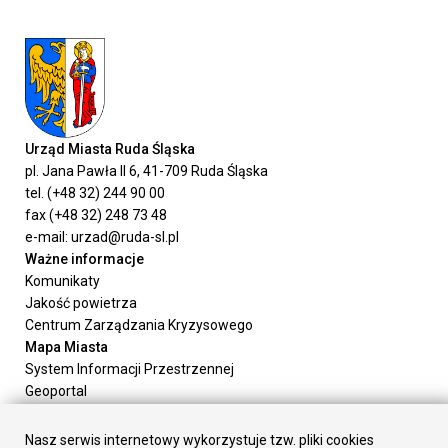
Urząd Miasta Ruda Śląska
pl. Jana Pawła II 6, 41-709 Ruda Śląska
tel. (+48 32) 244 90 00
fax (+48 32) 248 73 48
e-mail: urzad@ruda-sl.pl
Ważne informacje
Komunikaty
Jakość powietrza
Centrum Zarządzania Kryzysowego
Mapa Miasta
System Informacji Przestrzennej
Geoportal
Urząd Miasta
Załatw sprawę
Nasz serwis internetowy wykorzystuje tzw. pliki cookies