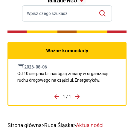
Rudzkie NGO
Ważne komunikaty
2026-08-06
Od 10 sierpnia br. nastąpią zmiany w organizacji
ruchu drogowego na części ul. Energetyków.
do porzpedniego komunikatu
1 / 1
Przejdź do następnego kom
Strona główna
Ruda Śląska
Aktualności