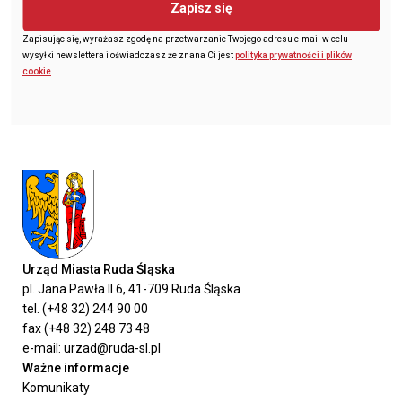
Zapisz się
Zapisując się, wyrażasz zgodę na przetwarzanie Twojego adresu e-mail w celu
wysyłki newslettera i oświadczasz że znana Ci jest
polityka prywatności i plików
cookie
.
Urząd Miasta Ruda Śląska
pl. Jana Pawła II 6, 41-709 Ruda Śląska
tel. (+48 32) 244 90 00
fax (+48 32) 248 73 48
e-mail: urzad@ruda-sl.pl
Ważne informacje
Komunikaty