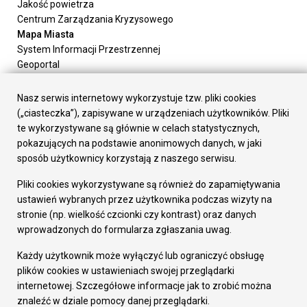
Jakość powietrza
Centrum Zarządzania Kryzysowego
Mapa Miasta
System Informacji Przestrzennej
Geoportal
Urząd Miasta
Załatw sprawę
Nasz serwis internetowy wykorzystuje tzw. pliki cookies
Prezydent Miasta
(„ciasteczka”), zapisywane w urządzeniach użytkowników. Pliki
Rada Miasta
te wykorzystywane są głównie w celach statystycznych,
Wydziały
pokazujących na podstawie anonimowych danych, w jaki
Elektroniczna Skrzynka Podawcza
sposób użytkownicy korzystają z naszego serwisu.
Praca w Urzędzie
Pliki cookies wykorzystywane są również do zapamiętywania
Gospodarka
ustawień wybranych przez użytkownika podczas wizyty na
Fundusze europejskie
stronie (np. wielkość czcionki czy kontrast) oraz danych
Środki krajowe
wprowadzonych do formularza zgłaszania uwag.
Oferty inwestycyjne
Strategia Rozwoju Miasta
Każdy użytkownik może wyłączyć lub ograniczyć obsługę
Pozostałe
plików cookies w ustawieniach swojej przeglądarki
Deklaracja dostępności
internetowej. Szczegółowe informacje jak to zrobić można
Dane osobowe
znaleźć w dziale pomocy danej przeglądarki.
Dodaj opinię o witrynie