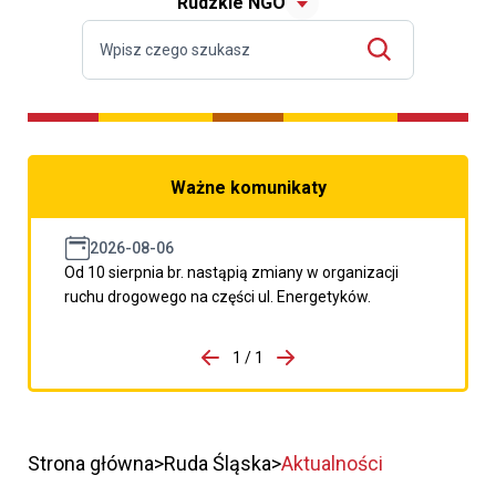
Rudzkie NGO
Ważne komunikaty
2026-08-06
Od 10 sierpnia br. nastąpią zmiany w organizacji
ruchu drogowego na części ul. Energetyków.
do porzpedniego komunikatu
1 / 1
Przejdź do następnego kom
Strona główna
Ruda Śląska
Aktualności