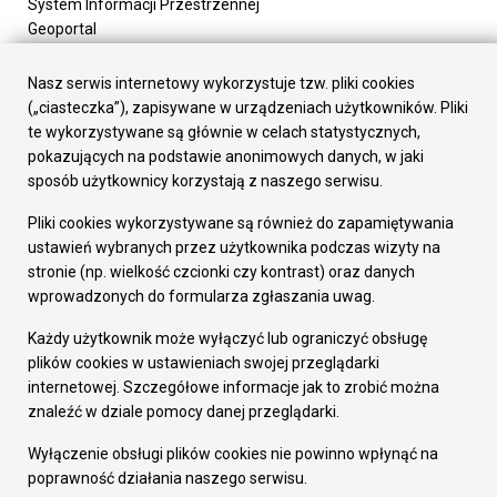
System Informacji Przestrzennej
Geoportal
Urząd Miasta
Załatw sprawę
Nasz serwis internetowy wykorzystuje tzw. pliki cookies
Prezydent Miasta
(„ciasteczka”), zapisywane w urządzeniach użytkowników. Pliki
Rada Miasta
te wykorzystywane są głównie w celach statystycznych,
Wydziały
pokazujących na podstawie anonimowych danych, w jaki
Elektroniczna Skrzynka Podawcza
sposób użytkownicy korzystają z naszego serwisu.
Praca w Urzędzie
Pliki cookies wykorzystywane są również do zapamiętywania
Gospodarka
ustawień wybranych przez użytkownika podczas wizyty na
Fundusze europejskie
stronie (np. wielkość czcionki czy kontrast) oraz danych
Środki krajowe
wprowadzonych do formularza zgłaszania uwag.
Oferty inwestycyjne
Strategia Rozwoju Miasta
Każdy użytkownik może wyłączyć lub ograniczyć obsługę
Pozostałe
plików cookies w ustawieniach swojej przeglądarki
Deklaracja dostępności
internetowej. Szczegółowe informacje jak to zrobić można
Dane osobowe
znaleźć w dziale pomocy danej przeglądarki.
Dodaj opinię o witrynie
© Urząd Miasta RUDA Śląska 2023
Wyłączenie obsługi plików cookies nie powinno wpłynąć na
poprawność działania naszego serwisu.