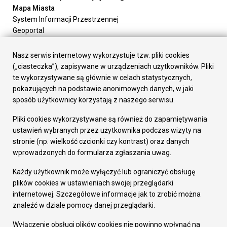
Mapa Miasta
System Informacji Przestrzennej
Geoportal
Urząd Miasta
Załatw sprawę
Nasz serwis internetowy wykorzystuje tzw. pliki cookies
Prezydent Miasta
(„ciasteczka”), zapisywane w urządzeniach użytkowników. Pliki
Rada Miasta
te wykorzystywane są głównie w celach statystycznych,
Wydziały
pokazujących na podstawie anonimowych danych, w jaki
Elektroniczna Skrzynka Podawcza
sposób użytkownicy korzystają z naszego serwisu.
Praca w Urzędzie
Pliki cookies wykorzystywane są również do zapamiętywania
Gospodarka
ustawień wybranych przez użytkownika podczas wizyty na
Fundusze europejskie
stronie (np. wielkość czcionki czy kontrast) oraz danych
Środki krajowe
wprowadzonych do formularza zgłaszania uwag.
Oferty inwestycyjne
Strategia Rozwoju Miasta
Każdy użytkownik może wyłączyć lub ograniczyć obsługę
Pozostałe
plików cookies w ustawieniach swojej przeglądarki
Deklaracja dostępności
internetowej. Szczegółowe informacje jak to zrobić można
Dane osobowe
znaleźć w dziale pomocy danej przeglądarki.
Dodaj opinię o witrynie
© Urząd Miasta RUDA Śląska 2023
Wyłączenie obsługi plików cookies nie powinno wpłynąć na