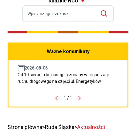
Rudzkie NGO
Ważne komunikaty
2026-08-06
Od 10 sierpnia br. nastąpią zmiany w organizacji
ruchu drogowego na części ul. Energetyków.
do porzpedniego komunikatu
1 / 1
Przejdź do następnego kom
Strona główna
Ruda Śląska
Aktualności