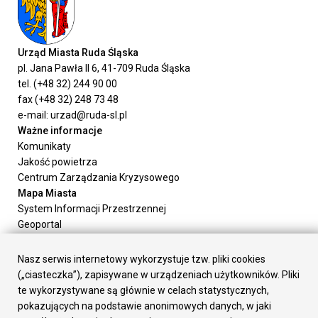
Urząd Miasta Ruda Śląska
pl. Jana Pawła II 6, 41-709 Ruda Śląska
tel. (+48 32) 244 90 00
fax (+48 32) 248 73 48
e-mail: urzad@ruda-sl.pl
Ważne informacje
Komunikaty
Jakość powietrza
Centrum Zarządzania Kryzysowego
Mapa Miasta
System Informacji Przestrzennej
Geoportal
Urząd Miasta
Załatw sprawę
Nasz serwis internetowy wykorzystuje tzw. pliki cookies
Prezydent Miasta
(„ciasteczka”), zapisywane w urządzeniach użytkowników. Pliki
Rada Miasta
te wykorzystywane są głównie w celach statystycznych,
Wydziały
pokazujących na podstawie anonimowych danych, w jaki