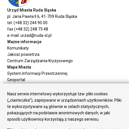
Urząd Miasta Ruda Śląska
pl. Jana Pawła II 6, 41-709 Ruda Śląska
tel. (+48 32) 244 90 00
fax (+48 32) 248 73 48
e-mail: urzad@ruda-sl.pl
Ważne informacje
Komunikaty
Jakość powietrza
Centrum Zarządzania Kryzysowego
Mapa Miasta
System Informacji Przestrzennej
Geoportal
Urząd Miasta
Załatw sprawę
Nasz serwis internetowy wykorzystuje tzw. pliki cookies
Prezydent Miasta
(„ciasteczka”), zapisywane w urządzeniach użytkowników. Pliki
Rada Miasta
te wykorzystywane są głównie w celach statystycznych,
Wydziały
pokazujących na podstawie anonimowych danych, w jaki
Elektroniczna Skrzynka Podawcza
sposób użytkownicy korzystają z naszego serwisu.
Praca w Urzędzie