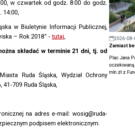
:00, w czwartek od godz. 8:00 do godz.
. 14:00,
ska w Biuletynie Informacji Publicznej,
iska – Rok 2018” -
tutaj
,
2026-08-
Zamiast bet
ożna składać w terminie 21 dni, tj. od
Plac Jana Pa
oczekiwaną 
mln zł z Fu
Miasta Ruda Śląska, Wydział Ochrony
6, 41-709 Ruda Śląska,
onicznej na adres e-mail: wosig@ruda-
bezpiecznym podpisem elektronicznym.