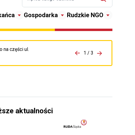
kańca
Gospodarka
Rudzkie NGO
 na części ul.
zejdź do porzpedniego komunikatu
1 / 3
Przejdź do nas
ższe aktualności