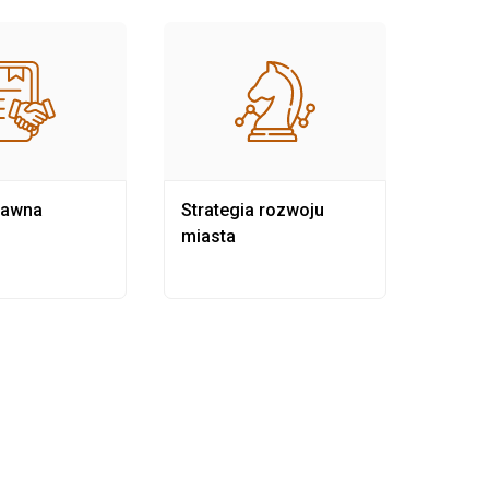
rawna
Strategia rozwoju
Pows
miasta
samo