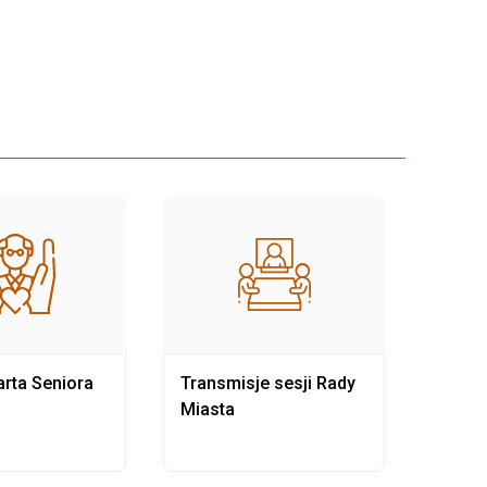
rta Seniora
Transmisje sesji Rady
Rewit
Miasta