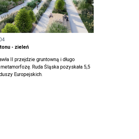
04
onu - zieleń
wła II przejdzie gruntowną i długo
metamorfozę. Ruda Śląska pozyskała 5,5
nduszy Europejskich.