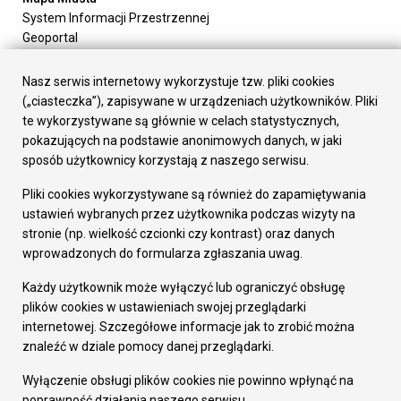
System Informacji Przestrzennej
Geoportal
Urząd Miasta
Załatw sprawę
Nasz serwis internetowy wykorzystuje tzw. pliki cookies
Prezydent Miasta
(„ciasteczka”), zapisywane w urządzeniach użytkowników. Pliki
Rada Miasta
te wykorzystywane są głównie w celach statystycznych,
Wydziały
pokazujących na podstawie anonimowych danych, w jaki
Elektroniczna Skrzynka Podawcza
sposób użytkownicy korzystają z naszego serwisu.
Praca w Urzędzie
Pliki cookies wykorzystywane są również do zapamiętywania
Gospodarka
ustawień wybranych przez użytkownika podczas wizyty na
Fundusze europejskie
stronie (np. wielkość czcionki czy kontrast) oraz danych
Środki krajowe
wprowadzonych do formularza zgłaszania uwag.
Oferty inwestycyjne
Strategia Rozwoju Miasta
Każdy użytkownik może wyłączyć lub ograniczyć obsługę
Pozostałe
plików cookies w ustawieniach swojej przeglądarki
Deklaracja dostępności
internetowej. Szczegółowe informacje jak to zrobić można
Dane osobowe
znaleźć w dziale pomocy danej przeglądarki.
Dodaj opinię o witrynie
© Urząd Miasta RUDA Śląska 2023
Wyłączenie obsługi plików cookies nie powinno wpłynąć na
poprawność działania naszego serwisu.