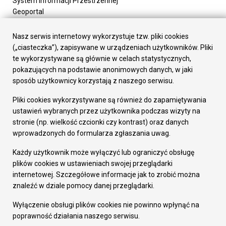
System Informacji Przestrzennej
Geoportal
Urząd Miasta
Załatw sprawę
Nasz serwis internetowy wykorzystuje tzw. pliki cookies
Prezydent Miasta
(„ciasteczka”), zapisywane w urządzeniach użytkowników. Pliki
Rada Miasta
te wykorzystywane są głównie w celach statystycznych,
Wydziały
pokazujących na podstawie anonimowych danych, w jaki
Elektroniczna Skrzynka Podawcza
sposób użytkownicy korzystają z naszego serwisu.
Praca w Urzędzie
Pliki cookies wykorzystywane są również do zapamiętywania
Gospodarka
ustawień wybranych przez użytkownika podczas wizyty na
Fundusze europejskie
stronie (np. wielkość czcionki czy kontrast) oraz danych
Środki krajowe
wprowadzonych do formularza zgłaszania uwag.
Oferty inwestycyjne
Strategia Rozwoju Miasta
Każdy użytkownik może wyłączyć lub ograniczyć obsługę
Pozostałe
plików cookies w ustawieniach swojej przeglądarki
Deklaracja dostępności
internetowej. Szczegółowe informacje jak to zrobić można
Dane osobowe
znaleźć w dziale pomocy danej przeglądarki.
Dodaj opinię o witrynie
© Urząd Miasta RUDA Śląska 2023
Wyłączenie obsługi plików cookies nie powinno wpłynąć na
poprawność działania naszego serwisu.