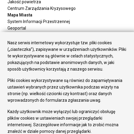
Jakość powietrza
Centrum Zarządzania Kryzysowego
Mapa Miasta
System Informacji Przestrzennej
Geoportal
Urząd Miasta
Załatw sprawę
Nasz serwis internetowy wykorzystuje tzw. pliki cookies
Prezydent Miasta
(„ciasteczka”), zapisywane w urządzeniach użytkowników. Pliki
Rada Miasta
te wykorzystywane są głównie w celach statystycznych,
Wydziały
pokazujących na podstawie anonimowych danych, w jaki
Elektroniczna Skrzynka Podawcza
sposób użytkownicy korzystają z naszego serwisu.
Praca w Urzędzie
Pliki cookies wykorzystywane są również do zapamiętywania
Gospodarka
ustawień wybranych przez użytkownika podczas wizyty na
Fundusze europejskie
stronie (np. wielkość czcionki czy kontrast) oraz danych
Środki krajowe
wprowadzonych do formularza zgłaszania uwag.
Oferty inwestycyjne
Strategia Rozwoju Miasta
Każdy użytkownik może wyłączyć lub ograniczyć obsługę
Pozostałe
plików cookies w ustawieniach swojej przeglądarki
Deklaracja dostępności
internetowej. Szczegółowe informacje jak to zrobić można
Dane osobowe
znaleźć w dziale pomocy danej przeglądarki.
Dodaj opinię o witrynie