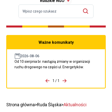
Rudzkie NGO
Ważne komunikaty
2026-08-06
Od 10 sierpnia br. nastąpią zmiany w organizacji
ruchu drogowego na części ul. Energetyków.
do porzpedniego komunikatu
1 / 1
Przejdź do następnego kom
Strona główna
Ruda Śląska
Aktualności