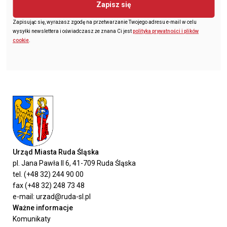
Zapisz się
Zapisując się, wyrażasz zgodę na przetwarzanie Twojego adresu e-mail w celu
wysyłki newslettera i oświadczasz że znana Ci jest
polityka prywatności i plików
cookie
.
Urząd Miasta Ruda Śląska
pl. Jana Pawła II 6, 41-709 Ruda Śląska
tel. (+48 32) 244 90 00
fax (+48 32) 248 73 48
e-mail: urzad@ruda-sl.pl
Ważne informacje
Komunikaty