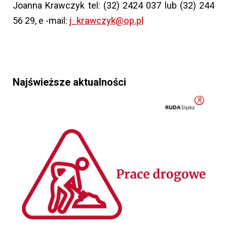
Joanna Krawczyk tel: (32) 2424 037 lub (32) 244
56 29, e -mail:
j_krawczyk@op.pl
Najświeższe aktualności