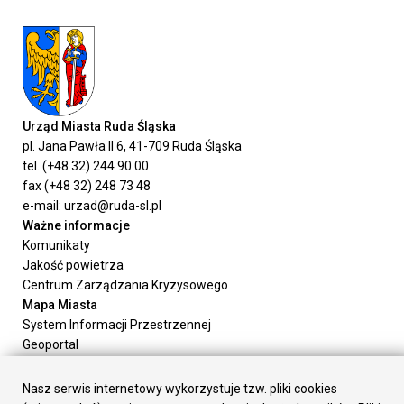
Urząd Miasta Ruda Śląska
pl. Jana Pawła II 6, 41-709 Ruda Śląska
tel. (+48 32) 244 90 00
fax (+48 32) 248 73 48
e-mail: urzad@ruda-sl.pl
Ważne informacje
Komunikaty
Jakość powietrza
Centrum Zarządzania Kryzysowego
Mapa Miasta
System Informacji Przestrzennej
Geoportal
Urząd Miasta
Załatw sprawę
Nasz serwis internetowy wykorzystuje tzw. pliki cookies