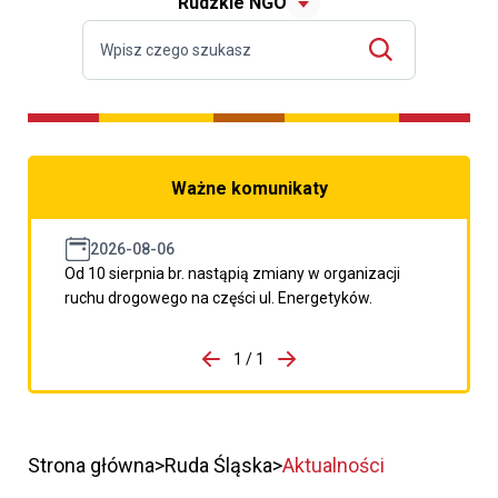
Rudzkie NGO
Ważne komunikaty
2026-08-06
Od 10 sierpnia br. nastąpią zmiany w organizacji
ruchu drogowego na części ul. Energetyków.
do porzpedniego komunikatu
1 / 1
Przejdź do następnego kom
Strona główna
Ruda Śląska
Aktualności