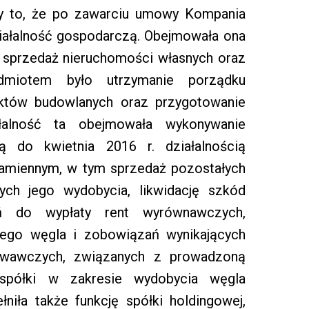
czy to, że po zawarciu umowy Kompania
iałalność gospodarczą. Obejmowała ona
 sprzedaż nieruchomości własnych oraz
edmiotem było utrzymanie porządku
ektów budowlanych oraz przygotowanie
alność ta obejmowała wykonywanie
 do kwietnia 2016 r. działalnością
kamiennym, w tym sprzedaż pozostałych
ch jego wydobycia, likwidację szkód
ń do wypłaty rent wyrównawczych,
nego węgla i zobowiązań wynikających
owawczych, związanych z prowadzoną
 spółki w zakresie wydobycia węgla
iła także funkcję spółki holdingowej,