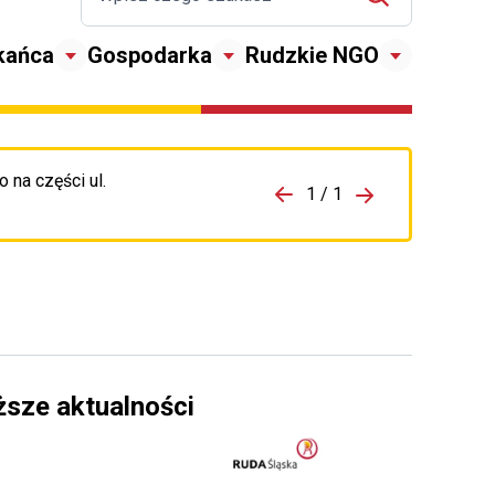
kańca
Gospodarka
Rudzkie NGO
 na części ul.
zejdź do porzpedniego komunikatu
1 / 1
Przejdź do nas
ższe aktualności