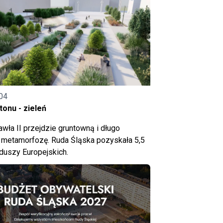
04
onu - zieleń
wła II przejdzie gruntowną i długo
metamorfozę. Ruda Śląska pozyskała 5,5
nduszy Europejskich.