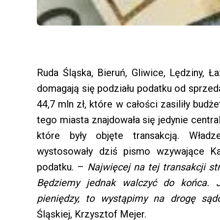
Ruda Śląska, Bieruń, Gliwice, Lędziny, Ł
domagają się podziału podatku od sprze
44,7 mln zł, które w całości zasiliły bud
tego miasta znajdowała się jedynie central
które były objęte transakcją. Wład
wystosowały dziś pismo wzywające Ka
podatku. –
Najwięcej na tej transakcji st
Będziemy jednak walczyć do końca. 
pieniędzy, to wystąpimy na drogę s
Śląskiej, Krzysztof Mejer.