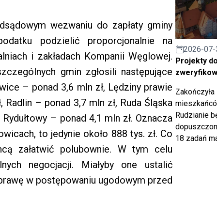
dsądowym wezwaniu do zapłaty gminy
odatku podzielić proporcjonalnie na
2026-07-
alniach i zakładach Kompanii Węglowej.
Projekty d
zczególnych gmin zgłosili następujące
zweryfiko
iwice – ponad 3,6 mln zł, Lędziny prawie
Zakończyła 
ł, Radlin – ponad 3,7 mln zł, Ruda Śląska
mieszkańców
Rudzianie b
ł, Rydułtowy – ponad 4,1 mln zł. Oznacza
dopuszczony
wicach, to jedynie około 888 tys. zł. Co
18 zadań ma
cą załatwić polubownie. W tym celu
nych negocjacji. Miałyby one ustalić
 sprawę w postępowaniu ugodowym przed