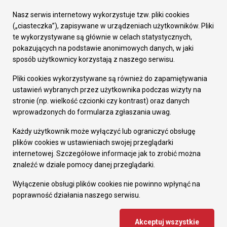
Urząd Miasta
Załatw sprawę
Nasz serwis internetowy wykorzystuje tzw. pliki cookies
Prezydent Miasta
(„ciasteczka”), zapisywane w urządzeniach użytkowników. Pliki
Rada Miasta
te wykorzystywane są głównie w celach statystycznych,
Wydziały
pokazujących na podstawie anonimowych danych, w jaki
Elektroniczna Skrzynka Podawcza
sposób użytkownicy korzystają z naszego serwisu.
Praca w Urzędzie
Pliki cookies wykorzystywane są również do zapamiętywania
Gospodarka
ustawień wybranych przez użytkownika podczas wizyty na
Fundusze europejskie
stronie (np. wielkość czcionki czy kontrast) oraz danych
Środki krajowe
wprowadzonych do formularza zgłaszania uwag.
Oferty inwestycyjne
Strategia Rozwoju Miasta
Każdy użytkownik może wyłączyć lub ograniczyć obsługę
Pozostałe
plików cookies w ustawieniach swojej przeglądarki
Deklaracja dostępności
internetowej. Szczegółowe informacje jak to zrobić można
Dane osobowe
znaleźć w dziale pomocy danej przeglądarki.
Dodaj opinię o witrynie
© Urząd Miasta RUDA Śląska 2023
Wyłączenie obsługi plików cookies nie powinno wpłynąć na
poprawność działania naszego serwisu.
Projekt i wdrożenie - MIGOMEDIA
Akceptuj wszystkie