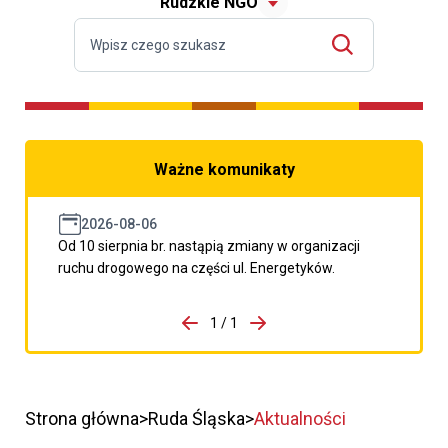
Rudzkie NGO
Ważne komunikaty
2026-08-06
Od 10 sierpnia br. nastąpią zmiany w organizacji
ruchu drogowego na części ul. Energetyków.
do porzpedniego komunikatu
1 / 1
Przejdź do następnego kom
Strona główna
Ruda Śląska
Aktualności