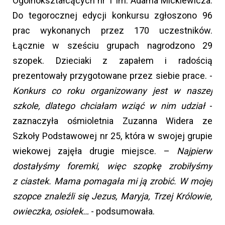
Ogólnokształcących nr 1 im. Adama Mickiewicza.
Do tegorocznej edycji konkursu zgłoszono 96
prac wykonanych przez 170 uczestników.
Łącznie w sześciu grupach nagrodzono 29
szopek. Dzieciaki z zapałem i radością
prezentowały przygotowane przez siebie prace. -
Konkurs co roku organizowany jest w naszej
szkole, dlatego chciałam wziąć w nim udział
-
zaznaczyła ośmioletnia Zuzanna Widera ze
Szkoły Podstawowej nr 25, która w swojej grupie
wiekowej zajęła drugie miejsce. –
Najpierw
dostałyśmy foremki, więc szopkę zrobiłyśmy
z ciastek. Mama pomagała mi ją zrobić. W mojej
szopce znaleźli się Jezus, Maryja, Trzej Królowie,
owieczka, osiołek…
- podsumowała.