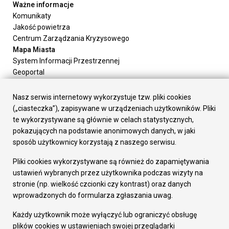
Ważne informacje
Komunikaty
Jakość powietrza
Centrum Zarządzania Kryzysowego
Mapa Miasta
System Informacji Przestrzennej
Geoportal
Urząd Miasta
Załatw sprawę
Nasz serwis internetowy wykorzystuje tzw. pliki cookies
Prezydent Miasta
(„ciasteczka”), zapisywane w urządzeniach użytkowników. Pliki
Rada Miasta
te wykorzystywane są głównie w celach statystycznych,
Wydziały
pokazujących na podstawie anonimowych danych, w jaki
Elektroniczna Skrzynka Podawcza
sposób użytkownicy korzystają z naszego serwisu.
Praca w Urzędzie
Pliki cookies wykorzystywane są również do zapamiętywania
Gospodarka
ustawień wybranych przez użytkownika podczas wizyty na
Fundusze europejskie
stronie (np. wielkość czcionki czy kontrast) oraz danych
Środki krajowe
wprowadzonych do formularza zgłaszania uwag.
Oferty inwestycyjne
Strategia Rozwoju Miasta
Każdy użytkownik może wyłączyć lub ograniczyć obsługę
Pozostałe
plików cookies w ustawieniach swojej przeglądarki