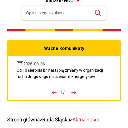
Rudzkie NGO
Ważne komunikaty
2026-08-06
Od 10 sierpnia br. nastąpią zmiany w organizacji
ruchu drogowego na części ul. Energetyków.
do porzpedniego komunikatu
1 / 1
Przejdź do następnego kom
Strona główna
Ruda Śląska
Aktualności