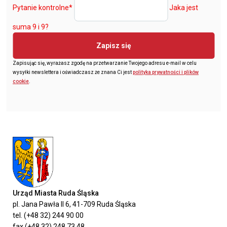
Pytanie kontrolne
*
Jaka jest
suma 9 i 9?
Zapisz się
Zapisując się, wyrażasz zgodę na przetwarzanie Twojego adresu e-mail w celu
wysyłki newslettera i oświadczasz że znana Ci jest
polityka prywatności i plików
cookie
.
Urząd Miasta Ruda Śląska
pl. Jana Pawła II 6, 41-709 Ruda Śląska
tel. (+48 32) 244 90 00
fax (+48 32) 248 73 48