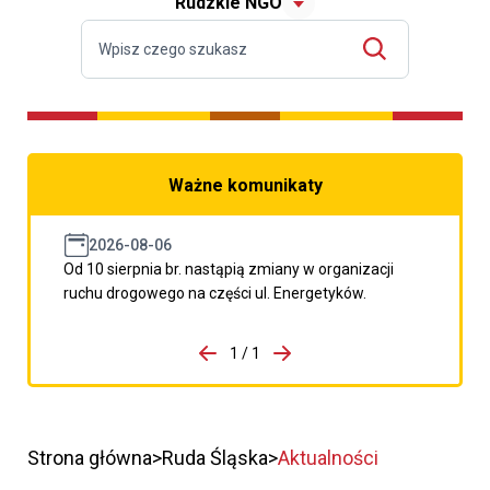
Rudzkie NGO
Ważne komunikaty
2026-08-06
Od 10 sierpnia br. nastąpią zmiany w organizacji
ruchu drogowego na części ul. Energetyków.
do porzpedniego komunikatu
1 / 1
Przejdź do następnego kom
Strona główna
Ruda Śląska
Aktualności