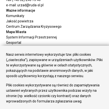
e-mail: urzad@ruda-sl.pl
Ważne informacje
Komunikaty
Jakość powietrza
Centrum Zarządzania Kryzysowego
Mapa Miasta
System Informacji Przestrzennej
Geoportal
Urząd Miasta
Załatw sprawę
Nasz serwis internetowy wykorzystuje tzw. pliki cookies
Prezydent Miasta
(„ciasteczka”), zapisywane w urządzeniach użytkowników. Pliki
Rada Miasta
te wykorzystywane są głównie w celach statystycznych,
Wydziały
pokazujących na podstawie anonimowych danych, w jaki
Elektroniczna Skrzynka Podawcza
sposób użytkownicy korzystają z naszego serwisu.
Praca w Urzędzie
Pliki cookies wykorzystywane są również do zapamiętywania
Gospodarka
ustawień wybranych przez użytkownika podczas wizyty na
Fundusze europejskie
stronie (np. wielkość czcionki czy kontrast) oraz danych
Środki krajowe
wprowadzonych do formularza zgłaszania uwag.
Oferty inwestycyjne
Strategia Rozwoju Miasta