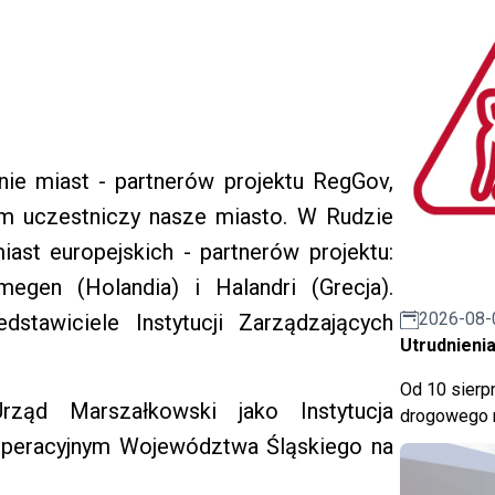
ie miast - partnerów projektu RegGov,
m uczestniczy nasze miasto. W Rudzie
iast europejskich - partnerów projektu:
megen (Holandia) i Halandri (Grecja).
2026-08-
stawiciele Instytucji Zarządzających
Utrudnienia
Od 10 sierpn
rząd Marszałkowski jako Instytucja
drogowego n
peracyjnym Województwa Śląskiego na