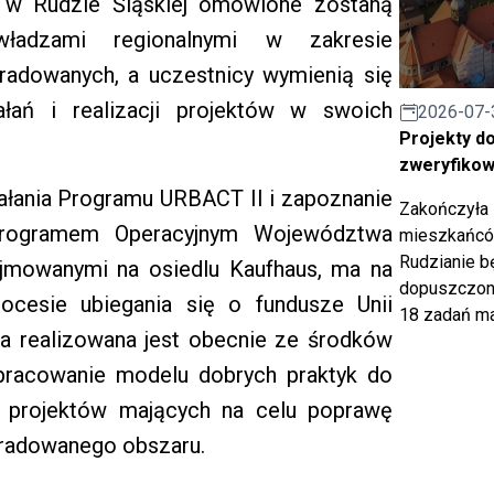
a w Rudzie Śląskiej omówione zostaną
ładzami regionalnymi w zakresie
adowanych, a uczestnicy wymienią się
łań i realizacji projektów w swoich
2026-07-
Projekty d
zweryfiko
ałania Programu URBACT II i zapoznanie
Zakończyła 
m Programem Operacyjnym Województwa
mieszkańców
Rudzianie b
ejmowanymi na osiedlu Kaufhaus, ma na
dopuszczony
ocesie ubiegania się o fundusze Unii
18 zadań ma
tóra realizowana jest obecnie ze środków
opracowanie modelu dobrych praktyk do
ch projektów mających na celu poprawę
gradowanego obszaru.