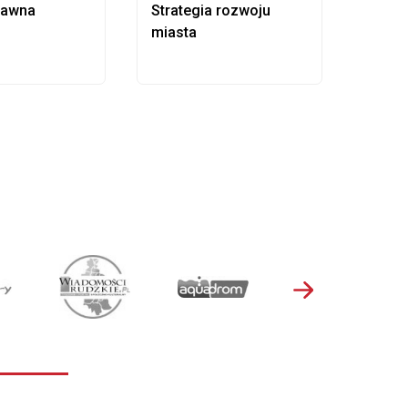
rawna
Strategia rozwoju
Pows
miasta
samo