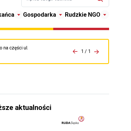
kańca
Gospodarka
Rudzkie NGO
 na części ul.
zejdź do porzpedniego komunikatu
1 / 1
Przejdź do nas
ższe aktualności