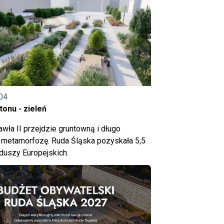
04
onu - zieleń
wła II przejdzie gruntowną i długo
metamorfozę. Ruda Śląska pozyskała 5,5
nduszy Europejskich.