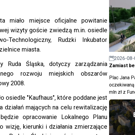
a miało miejsce oficjalne powitanie
ej wizyty goście zwiedzą m.in. osiedle
o-Technologiczny, Rudzki Inkubator
ielnice miasta.
2026-08-
y Ruda Śląska, dotyczy zarządzania
Zamiast bet
anego rozwoju miejskich obszarów
Plac Jana Pa
owy 2008.
oczekiwaną 
mln zł z Fu
o osiedle "Kaufhaus", które poddane jest
cja działań mających na celu rewitalizację
u będzie opracowanie Lokalnego Planu
o wizję, kierunki i działania zmierzające