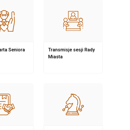
rta Seniora
Transmisje sesji Rady
Rewit
Miasta