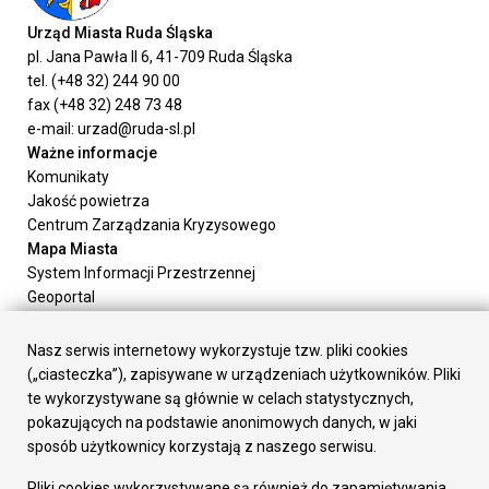
Urząd Miasta Ruda Śląska
pl. Jana Pawła II 6, 41-709 Ruda Śląska
tel. (+48 32) 244 90 00
fax (+48 32) 248 73 48
e-mail: urzad@ruda-sl.pl
Ważne informacje
Komunikaty
Jakość powietrza
Centrum Zarządzania Kryzysowego
Mapa Miasta
System Informacji Przestrzennej
Geoportal
Urząd Miasta
Załatw sprawę
Nasz serwis internetowy wykorzystuje tzw. pliki cookies
Prezydent Miasta
(„ciasteczka”), zapisywane w urządzeniach użytkowników. Pliki
Rada Miasta
te wykorzystywane są głównie w celach statystycznych,
Wydziały
pokazujących na podstawie anonimowych danych, w jaki
Elektroniczna Skrzynka Podawcza
sposób użytkownicy korzystają z naszego serwisu.
Praca w Urzędzie
Pliki cookies wykorzystywane są również do zapamiętywania