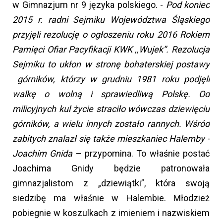
w Gimnazjum nr 9 języka polskiego. -
Pod koniec
2015 r. radni Sejmiku Województwa Śląskiego
przyjęli rezolucję o ogłoszeniu roku 2016 Rokiem
Pamięci Ofiar Pacyfikacji KWK ,,Wujek”. Rezolucja
Sejmiku to ukłon w stronę bohaterskiej postawy
górników, którzy w grudniu 1981 roku podjęli
walkę o wolną i sprawiedliwą Polskę. Od
milicyjnych kul życie straciło wówczas dziewięciu
górników, a wielu innych zostało rannych. Wśród
zabitych znalazł się także mieszkaniec Halemby -
Joachim Gnida
– przypomina. To właśnie postać
Joachima Gnidy będzie patronowała
gimnazjalistom z „dziewiątki”, która swoją
siedzibę ma właśnie w Halembie. Młodzież
pobiegnie w koszulkach z imieniem i nazwiskiem