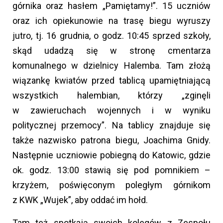
górnika oraz hasłem „Pamiętamy!”. 15 uczniów
oraz ich opiekunowie na trasę biegu wyruszy
jutro, tj. 16 grudnia, o godz. 10:45 sprzed szkoły,
skąd udadzą się w stronę cmentarza
komunalnego w dzielnicy Halemba. Tam złożą
wiązankę kwiatów przed tablicą upamiętniającą
wszystkich halembian, którzy „zginęli
w zawieruchach wojennych i w wyniku
politycznej przemocy”. Na tablicy znajduje się
także nazwisko patrona biegu, Joachima Gnidy.
Następnie uczniowie pobiegną do Katowic, gdzie
ok. godz. 13:00 stawią się pod pomnikiem –
krzyżem, poświęconym poległym górnikom
z KWK „Wujek”, aby oddać im hołd.
Tam też spotkają swoich kolegów z Zespołu