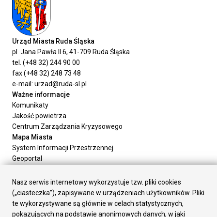
Urząd Miasta Ruda Śląska
pl. Jana Pawła II 6, 41-709 Ruda Śląska
tel. (+48 32) 244 90 00
fax (+48 32) 248 73 48
e-mail: urzad@ruda-sl.pl
Ważne informacje
Komunikaty
Jakość powietrza
Centrum Zarządzania Kryzysowego
Mapa Miasta
System Informacji Przestrzennej
Geoportal
Urząd Miasta
Załatw sprawę
Nasz serwis internetowy wykorzystuje tzw. pliki cookies
Prezydent Miasta
(„ciasteczka”), zapisywane w urządzeniach użytkowników. Pliki
Rada Miasta
te wykorzystywane są głównie w celach statystycznych,
Wydziały
pokazujących na podstawie anonimowych danych, w jaki