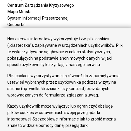
Centrum Zarządzania Kryzysowego
Mapa Miasta
System Informacji Przestrzennej
Geoportal
Urząd Miasta
Załatw sprawę
Nasz serwis internetowy wykorzystuje tzw. pliki cookies
Prezydent Miasta
(„ciasteczka”), zapisywane w urządzeniach użytkowników. Pliki
Rada Miasta
te wykorzystywane są głównie w celach statystycznych,
Wydziały
pokazujących na podstawie anonimowych danych, w jaki
Elektroniczna Skrzynka Podawcza
sposób użytkownicy korzystają z naszego serwisu.
Praca w Urzędzie
Pliki cookies wykorzystywane są również do zapamiętywania
Gospodarka
ustawień wybranych przez użytkownika podczas wizyty na
Fundusze europejskie
stronie (np. wielkość czcionki czy kontrast) oraz danych
Środki krajowe
wprowadzonych do formularza zgłaszania uwag.
Oferty inwestycyjne
Strategia Rozwoju Miasta
Każdy użytkownik może wyłączyć lub ograniczyć obsługę
Pozostałe
plików cookies w ustawieniach swojej przeglądarki
Deklaracja dostępności
internetowej. Szczegółowe informacje jak to zrobić można
Dane osobowe
znaleźć w dziale pomocy danej przeglądarki.
Dodaj opinię o witrynie