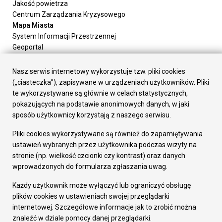
Jakość powietrza
Centrum Zarządzania Kryzysowego
Mapa Miasta
System Informacji Przestrzennej
Geoportal
Urząd Miasta
Załatw sprawę
Nasz serwis internetowy wykorzystuje tzw. pliki cookies
Prezydent Miasta
(„ciasteczka”), zapisywane w urządzeniach użytkowników. Pliki
Rada Miasta
te wykorzystywane są głównie w celach statystycznych,
Wydziały
pokazujących na podstawie anonimowych danych, w jaki
Elektroniczna Skrzynka Podawcza
sposób użytkownicy korzystają z naszego serwisu.
Praca w Urzędzie
Pliki cookies wykorzystywane są również do zapamiętywania
Gospodarka
ustawień wybranych przez użytkownika podczas wizyty na
Fundusze europejskie
stronie (np. wielkość czcionki czy kontrast) oraz danych
Środki krajowe
wprowadzonych do formularza zgłaszania uwag.
Oferty inwestycyjne
Strategia Rozwoju Miasta
Każdy użytkownik może wyłączyć lub ograniczyć obsługę
Pozostałe
plików cookies w ustawieniach swojej przeglądarki
Deklaracja dostępności
internetowej. Szczegółowe informacje jak to zrobić można
Dane osobowe
znaleźć w dziale pomocy danej przeglądarki.
Dodaj opinię o witrynie