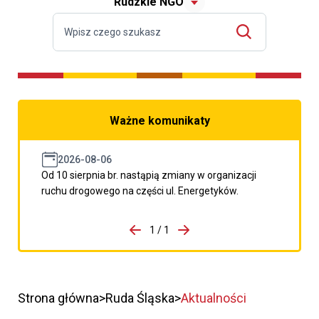
Rudzkie NGO
Ważne komunikaty
2026-08-06
Od 10 sierpnia br. nastąpią zmiany w organizacji
ruchu drogowego na części ul. Energetyków.
do porzpedniego komunikatu
1 / 1
Przejdź do następnego kom
Strona główna
Ruda Śląska
Aktualności