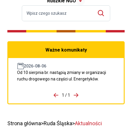
Rudzkie NGO
Ważne komunikaty
2026-08-06
Od 10 sierpnia br. nastąpią zmiany w organizacji
ruchu drogowego na części ul. Energetyków.
do porzpedniego komunikatu
1 / 1
Przejdź do następnego kom
Strona główna
Ruda Śląska
Aktualności