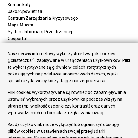
Komunikaty
Jakość powietrza
Centrum Zarządzania Kryzysowego
Mapa Miasta
System Informacji Przestrzennej
Geoportal
Urząd Miasta
Załatw sprawę
Nasz serwis internetowy wykorzystuje tzw. pliki cookies
Prezydent Miasta
(„ciasteczka”), zapisywane w urządzeniach użytkowników. Pliki
Rada Miasta
te wykorzystywane są głównie w celach statystycznych,
Wydziały
pokazujących na podstawie anonimowych danych, w jaki
Elektroniczna Skrzynka Podawcza
sposób użytkownicy korzystają z naszego serwisu.
Praca w Urzędzie
Pliki cookies wykorzystywane są również do zapamiętywania
Gospodarka
ustawień wybranych przez użytkownika podczas wizyty na
Fundusze europejskie
stronie (np. wielkość czcionki czy kontrast) oraz danych
Środki krajowe
wprowadzonych do formularza zgłaszania uwag.
Oferty inwestycyjne
Strategia Rozwoju Miasta
Każdy użytkownik może wyłączyć lub ograniczyć obsługę
Pozostałe
plików cookies w ustawieniach swojej przeglądarki
Deklaracja dostępności