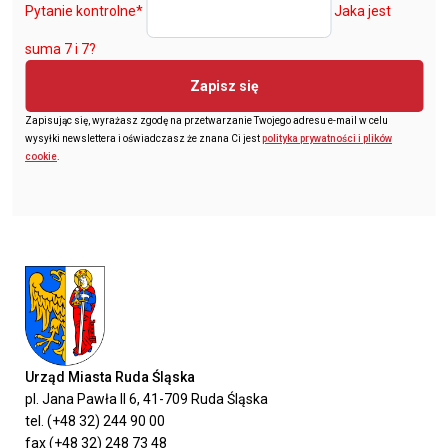
Pytanie kontrolne
*
Jaka jest
suma 7 i 7?
Zapisz się
Zapisując się, wyrażasz zgodę na przetwarzanie Twojego adresu e-mail w celu
wysyłki newslettera i oświadczasz że znana Ci jest
polityka prywatności i plików
cookie
.
Urząd Miasta Ruda Śląska
pl. Jana Pawła II 6, 41-709 Ruda Śląska
tel. (+48 32) 244 90 00
fax (+48 32) 248 73 48