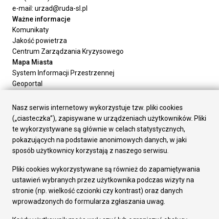
e-mail: urzad@ruda-sl.pl
Ważne informacje
Komunikaty
Jakość powietrza
Centrum Zarządzania Kryzysowego
Mapa Miasta
System Informacji Przestrzennej
Geoportal
Urząd Miasta
Załatw sprawę
Nasz serwis internetowy wykorzystuje tzw. pliki cookies
Prezydent Miasta
(„ciasteczka”), zapisywane w urządzeniach użytkowników. Pliki
Rada Miasta
te wykorzystywane są głównie w celach statystycznych,
Wydziały
pokazujących na podstawie anonimowych danych, w jaki
Elektroniczna Skrzynka Podawcza
sposób użytkownicy korzystają z naszego serwisu.
Praca w Urzędzie
Pliki cookies wykorzystywane są również do zapamiętywania
Gospodarka
ustawień wybranych przez użytkownika podczas wizyty na
Fundusze europejskie
stronie (np. wielkość czcionki czy kontrast) oraz danych
Środki krajowe
wprowadzonych do formularza zgłaszania uwag.
Oferty inwestycyjne
Strategia Rozwoju Miasta