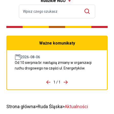
Rudzkie NGO
Ważne komunikaty
2026-08-06
Od 10 sierpnia br. nastąpią zmiany w organizacji
ruchu drogowego na części ul. Energetyków.
do porzpedniego komunikatu
1 / 1
Przejdź do następnego kom
Strona główna
Ruda Śląska
Aktualności