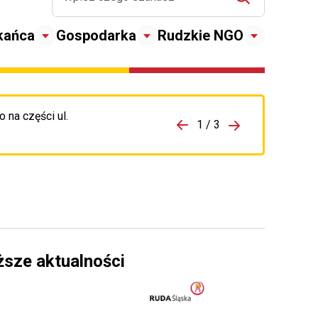
kańca
Gospodarka
Rudzkie NGO
 na części ul.
zejdź do porzpedniego komunikatu
1 / 3
Przejdź do nas
ższe aktualności