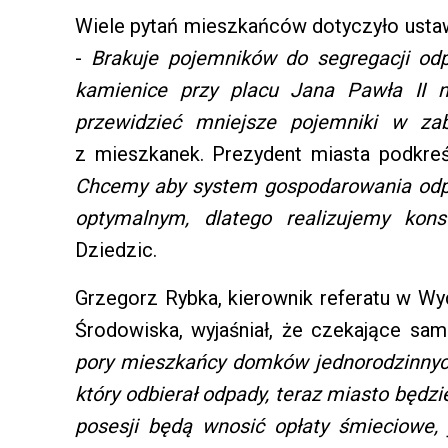
Wiele pytań mieszkańców dotyczyło usta
-
Brakuje pojemników do segregacji odp
kamienice przy placu Jana Pawła II n
przewidzieć mniejsze pojemniki w za
z mieszkanek. Prezydent miasta podkreśl
Chcemy aby system gospodarowania odp
optymalnym, dlatego realizujemy kons
Dziedzic.
Grzegorz Rybka, kierownik referatu w Wy
Środowiska, wyjaśniał, że czekające sa
pory mieszkańcy domków jednorodzinnyc
który odbierał odpady, teraz miasto będzi
posesji będą wnosić opłaty śmieciowe, 