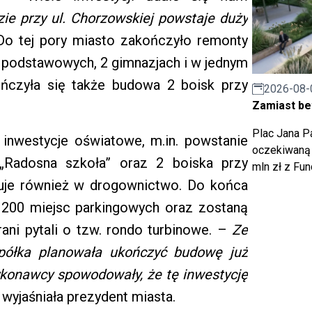
ie przy ul. Chorzowskiej powstaje duży
 Do tej pory miasto zakończyło remonty
h podstawowych, 2 gimnazjach i w jednym
ończyła się także budowa 2 boisk przy
2026-08-
Zamiast bet
Plac Jana Pa
inwestycje oświatowe, m.in. powstanie
oczekiwaną 
Radosna szkoła” oraz 2 boiska przy
mln zł z Fu
uje również w drogownictwo. Do końca
 200 miejsc parkingowych oraz zostaną
ni pytali o tzw. rondo turbinowe. –
Ze
półka planowała ukończyć budowę już
wykonawcy spowodowały, że tę inwestycję
wyjaśniała prezydent miasta.