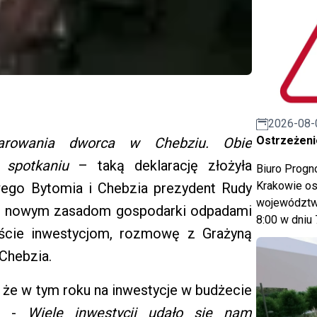
2026-08-
Ostrzeżeni
arowania dworca w Chebziu. Obie
 spotkaniu
– taką deklarację złożyła
Biuro Prog
Krakowie os
ego Bytomia i Chebzia prezydent Rudy
województwa
one nowym zasadom gospodarki odpadami
8:00 w dniu 
ście inwestycjom, rozmowę z Grażyną
Chebzia.
 że w tym roku na inwestycje w budżecie
h. -
Wiele inwestycji udało się nam