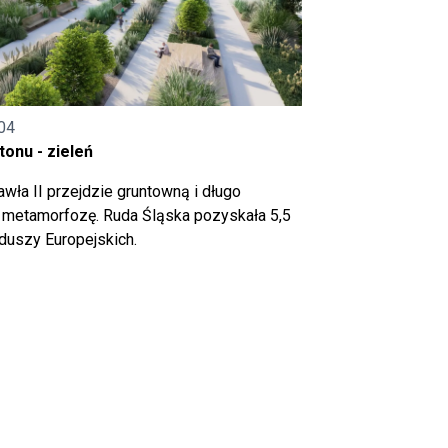
04
onu - zieleń
wła II przejdzie gruntowną i długo
metamorfozę. Ruda Śląska pozyskała 5,5
nduszy Europejskich.