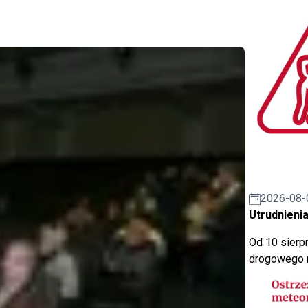
2026-08-
Utrudnienia
Od 10 sierpn
drogowego n