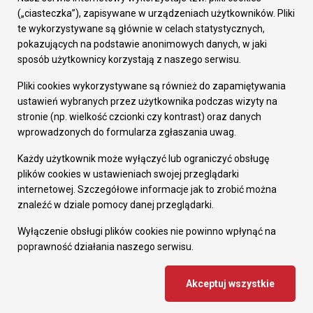
Prezydent Miasta
(„ciasteczka”), zapisywane w urządzeniach użytkowników. Pliki
Rada Miasta
te wykorzystywane są głównie w celach statystycznych,
Wydziały
pokazujących na podstawie anonimowych danych, w jaki
Elektroniczna Skrzynka Podawcza
sposób użytkownicy korzystają z naszego serwisu.
Praca w Urzędzie
Pliki cookies wykorzystywane są również do zapamiętywania
Gospodarka
ustawień wybranych przez użytkownika podczas wizyty na
Fundusze europejskie
stronie (np. wielkość czcionki czy kontrast) oraz danych
Środki krajowe
wprowadzonych do formularza zgłaszania uwag.
Oferty inwestycyjne
Strategia Rozwoju Miasta
Każdy użytkownik może wyłączyć lub ograniczyć obsługę
Pozostałe
plików cookies w ustawieniach swojej przeglądarki
Deklaracja dostępności
internetowej. Szczegółowe informacje jak to zrobić można
Dane osobowe
znaleźć w dziale pomocy danej przeglądarki.
Dodaj opinię o witrynie
© Urząd Miasta RUDA Śląska 2023
Wyłączenie obsługi plików cookies nie powinno wpłynąć na
poprawność działania naszego serwisu.
Projekt i wdrożenie - MIGOMEDIA
Akceptuj wszystkie