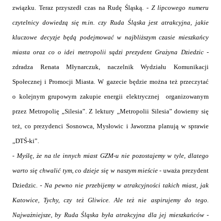
związku. Teraz przyszedł czas na Rudę Śląską. -
Z lipcowego numeru
czytelnicy dowiedzą się m.in. czy Ruda Śląska jest atrakcyjna, jakie
kluczowe decyzje będą podejmować w najbliższym czasie mieszkańcy
miasta oraz co o idei metropolii sądzi prezydent Grażyna Dziedzic
-
zdradza Renata Młynarczuk, naczelnik Wydziału Komunikacji
Społecznej i Promocji Miasta. W gazecie będzie można też przeczytać
o kolejnym grupowym zakupie energii elektrycznej
organizowanym
przez Metropolię „Silesia”. Z lektury „Metropolii Silesia” dowiemy się
też, co prezydenci Sosnowca, Mysłowic i Jaworzna planują w sprawie
„DTŚ-ki”.
-
Myślę, że na tle innych miast GZM-u nie pozostajemy w tyle, dlatego
warto się chwalić tym, co dzieje się w naszym mieście
- uważa prezydent
Dziedzic. -
Na pewno nie przebijemy w atrakcyjności takich miast, jak
Katowice, Tychy, czy też Gliwice. Ale też nie aspirujemy do tego.
Najważniejsze, by Ruda Śląska była atrakcyjna dla jej mieszkańców
-