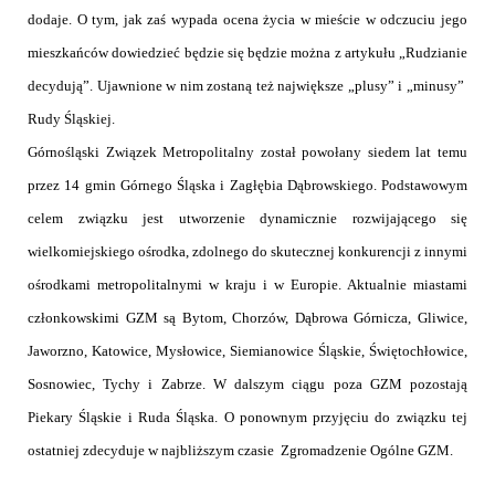
dodaje. O tym, jak zaś wypada ocena życia w mieście w odczuciu jego
mieszkańców dowiedzieć będzie się będzie można z artykułu „Rudzianie
decydują”. Ujawnione w nim zostaną też największe „plusy” i „minusy”
Rudy Śląskiej.
Górnośląski Związek Metropolitalny został powołany siedem lat temu
przez 14 gmin Górnego Śląska i Zagłębia Dąbrowskiego. Podstawowym
celem związku jest utworzenie dynamicznie rozwijającego się
wielkomiejskiego ośrodka, zdolnego do skutecznej konkurencji z innymi
ośrodkami metropolitalnymi w kraju i w Europie. Aktualnie miastami
członkowskimi GZM są Bytom, Chorzów, Dąbrowa Górnicza, Gliwice,
Jaworzno, Katowice, Mysłowice, Siemianowice Śląskie, Świętochłowice,
Sosnowiec, Tychy i Zabrze. W dalszym ciągu poza GZM pozostają
Piekary Śląskie i Ruda Śląska. O ponownym przyjęciu do związku tej
ostatniej zdecyduje w najbliższym czasie Zgromadzenie Ogólne GZM.