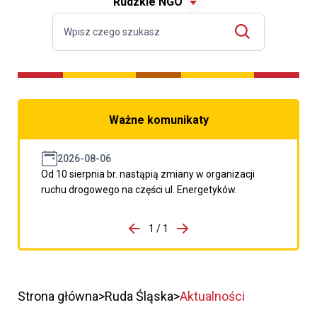
Rudzkie NGO
Ważne komunikaty
2026-08-06
Od 10 sierpnia br. nastąpią zmiany w organizacji
ruchu drogowego na części ul. Energetyków.
do porzpedniego komunikatu
1 / 1
Przejdź do następnego kom
Strona główna
Ruda Śląska
Aktualności