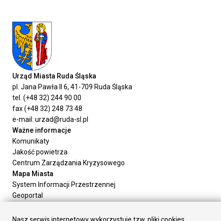
Urząd Miasta Ruda Śląska
pl. Jana Pawła II 6, 41-709 Ruda Śląska
tel. (+48 32) 244 90 00
fax (+48 32) 248 73 48
e-mail: urzad@ruda-sl.pl
Ważne informacje
Komunikaty
Jakość powietrza
Centrum Zarządzania Kryzysowego
Mapa Miasta
System Informacji Przestrzennej
Geoportal
Urząd Miasta
Załatw sprawę
Nasz serwis internetowy wykorzystuje tzw. pliki cookies