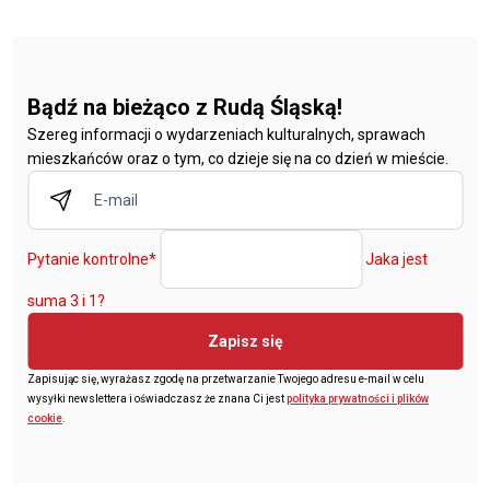
Bądź na bieżąco z Rudą Śląską!
Szereg informacji o wydarzeniach kulturalnych, sprawach
mieszkańców oraz o tym, co dzieje się na co dzień w mieście.
Pytanie kontrolne
*
Jaka jest
suma 3 i 1?
Zapisz się
Zapisując się, wyrażasz zgodę na przetwarzanie Twojego adresu e-mail w celu
wysyłki newslettera i oświadczasz że znana Ci jest
polityka prywatności i plików
cookie
.