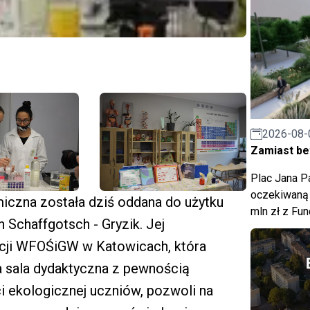
2026-08-
Zamiast bet
Plac Jana Pa
oczekiwaną 
czna została dziś oddana do użytku
mln zł z Fu
 Schaffgotsch - Gryzik. Jej
acji WFOŚiGW w Katowicach, która
a sala dydaktyczna z pewnością
i ekologicznej uczniów, pozwoli na