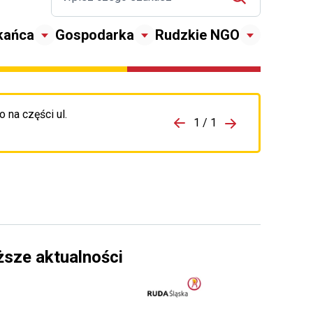
kańca
Gospodarka
Rudzkie NGO
 na części ul.
zejdź do porzpedniego komunikatu
1 / 1
Przejdź do nas
ższe aktualności