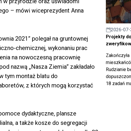
 w przyrodzie oraz uświadomi
nego – mówi wiceprezydent Anna
2026-07-
Projekty d
ownia 2021” polegał na gruntownej
zweryfiko
ficzno-chemicznej, wykonaniu prac
Zakończyła 
enia na nowoczesną pracownię
mieszkańców
pod nazwą „Nasza Ziemia” zakładało
Rudzianie b
w tym montaż blatu do
dopuszczony
18 zadań ma
taboretów, z których mogą korzystać
 pomoce dydaktyczne, plansze
ialna, a także kosze do segregacji