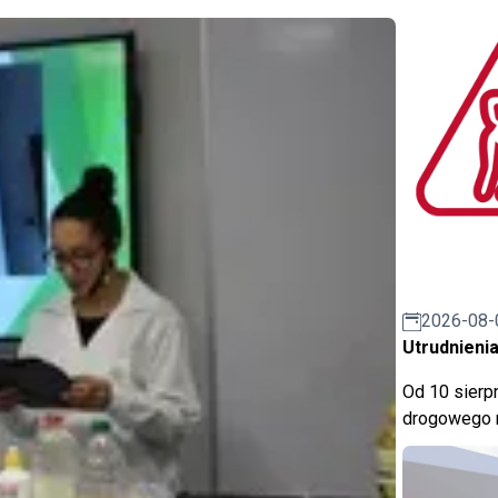
2026-08-
Utrudnienia
Od 10 sierpn
drogowego n