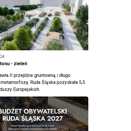
04
onu - zieleń
wła II przejdzie gruntowną i długo
metamorfozę. Ruda Śląska pozyskała 5,5
nduszy Europejskich.