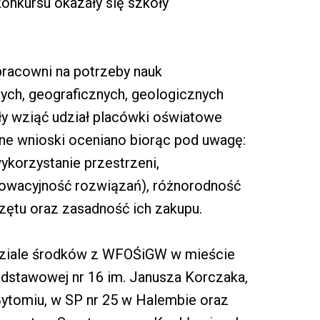
onkursu okazały się szkoły
pracowni na potrzeby nauk
nych, geograficznych, geologicznych
ły wziąć udział placówki oświatowe
ne wnioski oceniano biorąc pod uwagę:
korzystanie przestrzeni,
nnowacyjność rozwiązań), różnorodność
zętu oraz zasadność ich zakupu.
udziale środków z WFOŚiGW w mieście
dstawowej nr 16 im. Janusza Korczaka,
Bytomiu, w SP nr 25 w Halembie oraz