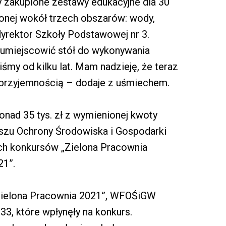
y zakupione zestawy edukacyjne dla 30
ionej wokół trzech obszarów: wody,
 dyrektor Szkoły Podstawowej nr 3.
 umiejscowić stół do wykonywania
my od kilku lat. Mam nadzieję, że teraz
 przyjemnością – dodaje z uśmiechem.
Ponad 35 tys. zł z wymienionej kwoty
szu Ochrony Środowiska i Gospodarki
h konkursów „Zielona Pracownia
21”.
„Zielona Pracownia 2021”, WFOŚiGW
3, które wpłynęły na konkurs.