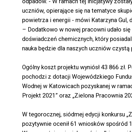
odpadów. - W ramach tej inicjatywy został
uczniów, opierające się na tematyce skup
powietrza i energii - mówi Katarzyna Gul,
– Dodatkowo w nowej pracowni udało się
doświadczeń chemicznych, który posiadaliś
nauka będzie dla naszych uczniów czystą
Ogólny koszt projektu wyniósł 43 866 zł. 
pochodzi z dotacji Wojewódzkiego Fundu
Wodnej w Katowicach pozyskanej w ramac
Projekt 2021” oraz „Zielona Pracownia 20
W tegorocznej, siódmej edycji konkursu 
pozytywnie ocenił 61 wniosków spośród 13