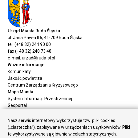
Urząd Miasta Ruda Śląska
pl. Jana Pawła II 6, 41-709 Ruda Śląska
tel. (+48 32) 244 90 00
fax (+48 32) 248 73 48
e-mail: urzad@ruda-sl.pl
Ważne informacje
Komunikaty
Jakość powietrza
Centrum Zarządzania Kryzysowego
Mapa Miasta
System Informacji Przestrzennej
Geoportal
Urząd Miasta
Załatw sprawę
Nasz serwis internetowy wykorzystuje tzw. pliki cookies
Prezydent Miasta
(„ciasteczka”), zapisywane w urządzeniach użytkowników. Pliki
Rada Miasta
te wykorzystywane są głównie w celach statystycznych,