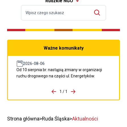
Rudzkie NGO
Ważne komunikaty
2026-08-06
Od 10 sierpnia br. nastąpią zmiany w organizacji
ruchu drogowego na części ul. Energetyków.
do porzpedniego komunikatu
1 / 1
Przejdź do następnego kom
Strona główna
Ruda Śląska
Aktualności