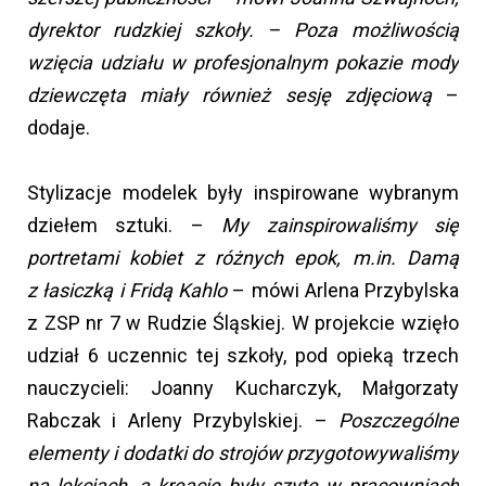
dyrektor rudzkiej szkoły.
– Poza możliwością
wzięcia udziału w profesjonalnym pokazie mody
dziewczęta miały również sesję zdjęciową
–
dodaje.
Stylizacje modelek były inspirowane wybranym
dziełem sztuki. –
My zainspirowaliśmy się
portretami kobiet z różnych epok, m.in. Damą
z łasiczką i Fridą Kahlo
– mówi Arlena Przybylska
z ZSP nr 7 w Rudzie Śląskiej. W projekcie wzięło
udział 6 uczennic tej szkoły, pod opieką trzech
nauczycieli: Joanny Kucharczyk, Małgorzaty
Rabczak i Arleny Przybylskiej. –
Poszczególne
elementy i dodatki do strojów przygotowywaliśmy
na lekcjach, a kreacje były szyte w pracowniach