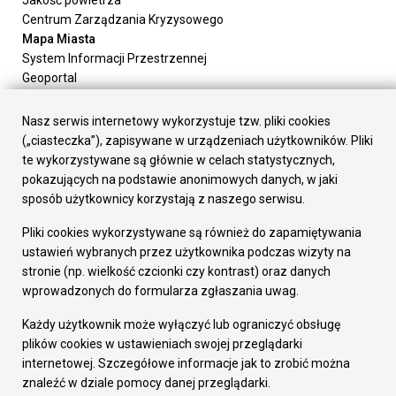
Jakość powietrza
Centrum Zarządzania Kryzysowego
Mapa Miasta
System Informacji Przestrzennej
Geoportal
Urząd Miasta
Załatw sprawę
Nasz serwis internetowy wykorzystuje tzw. pliki cookies
Prezydent Miasta
(„ciasteczka”), zapisywane w urządzeniach użytkowników. Pliki
Rada Miasta
te wykorzystywane są głównie w celach statystycznych,
Wydziały
pokazujących na podstawie anonimowych danych, w jaki
Elektroniczna Skrzynka Podawcza
sposób użytkownicy korzystają z naszego serwisu.
Praca w Urzędzie
Pliki cookies wykorzystywane są również do zapamiętywania
Gospodarka
ustawień wybranych przez użytkownika podczas wizyty na
Fundusze europejskie
stronie (np. wielkość czcionki czy kontrast) oraz danych
Środki krajowe
wprowadzonych do formularza zgłaszania uwag.
Oferty inwestycyjne
Strategia Rozwoju Miasta
Każdy użytkownik może wyłączyć lub ograniczyć obsługę
Pozostałe
plików cookies w ustawieniach swojej przeglądarki
Deklaracja dostępności
internetowej. Szczegółowe informacje jak to zrobić można
Dane osobowe
znaleźć w dziale pomocy danej przeglądarki.
Dodaj opinię o witrynie