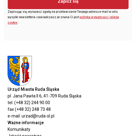
Zapisz się
Zapisując się, wyrażasz zgodę na przetwarzanie Twojego adresu e-mail w celu
wysyłki newslettera i oświadczasz że znana Ci jest
polityka prywatności i plików
cookie
.
Urząd Miasta Ruda Śląska
pl. Jana Pawła II 6, 41-709 Ruda Śląska
tel. (+48 32) 244 90 00
fax (+48 32) 248 73 48
e-mail: urzad@ruda-sl.pl
Ważne informacje
Komunikaty