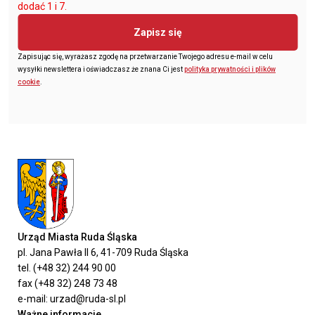
dodać 1 i 7.
Zapisz się
Zapisując się, wyrażasz zgodę na przetwarzanie Twojego adresu e-mail w celu
wysyłki newslettera i oświadczasz że znana Ci jest
polityka prywatności i plików
cookie
.
Urząd Miasta Ruda Śląska
pl. Jana Pawła II 6, 41-709 Ruda Śląska
tel. (+48 32) 244 90 00
fax (+48 32) 248 73 48
e-mail: urzad@ruda-sl.pl
Ważne informacje