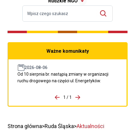
Rudzkie NGO
Ważne komunikaty
2026-08-06
Od 10 sierpnia br. nastąpią zmiany w organizacji
ruchu drogowego na części ul. Energetyków.
do porzpedniego komunikatu
1 / 1
Przejdź do następnego kom
Strona główna
Ruda Śląska
Aktualności