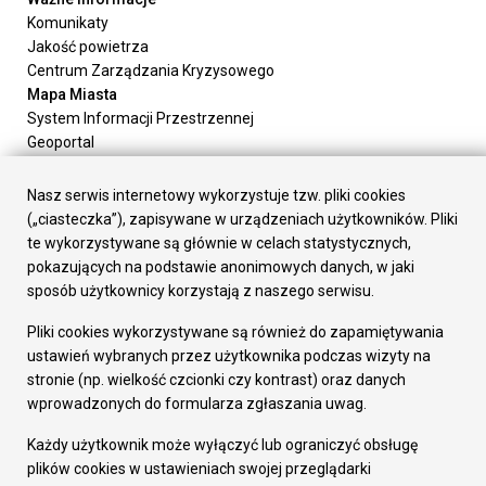
Komunikaty
Jakość powietrza
Centrum Zarządzania Kryzysowego
Mapa Miasta
System Informacji Przestrzennej
Geoportal
Urząd Miasta
Załatw sprawę
Nasz serwis internetowy wykorzystuje tzw. pliki cookies
Prezydent Miasta
(„ciasteczka”), zapisywane w urządzeniach użytkowników. Pliki
Rada Miasta
te wykorzystywane są głównie w celach statystycznych,
Wydziały
pokazujących na podstawie anonimowych danych, w jaki
Elektroniczna Skrzynka Podawcza
sposób użytkownicy korzystają z naszego serwisu.
Praca w Urzędzie
Pliki cookies wykorzystywane są również do zapamiętywania
Gospodarka
ustawień wybranych przez użytkownika podczas wizyty na
Fundusze europejskie
stronie (np. wielkość czcionki czy kontrast) oraz danych
Środki krajowe
wprowadzonych do formularza zgłaszania uwag.
Oferty inwestycyjne
Strategia Rozwoju Miasta
Każdy użytkownik może wyłączyć lub ograniczyć obsługę
Pozostałe
plików cookies w ustawieniach swojej przeglądarki
Deklaracja dostępności