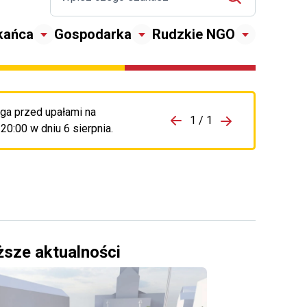
kańca
Gospodarka
Rudzkie NGO
ga przed upałami na
zejdź do porzpedniego komunikatu
1 / 1
Przejdź do nas
0:00 w dniu 6 sierpnia.
ższe aktualności