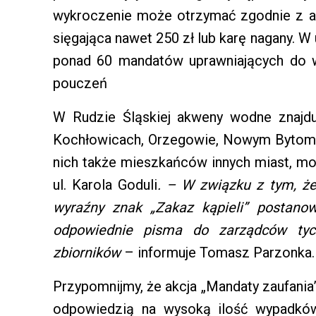
wykroczenie może otrzymać zgodnie z a
sięgająca nawet 250 zł lub karę nagany. W
ponad 60 mandatów uprawniających do w
pouczeń
W Rudzie Śląskiej akweny wodne znajduj
Kochłowicach, Orzegowie, Nowym Bytomiu
nich także mieszkańców innych miast, m
ul. Karola Goduli
. – W związku z tym, że
wyraźny znak „Zakaz kąpieli” postano
odpowiednie pisma do zarządców ty
zbiorników
– informuje Tomasz Parzonka.
Przypomnijmy, że akcja „Mandaty zaufania”
odpowiedzią na wysoką ilość wypadków