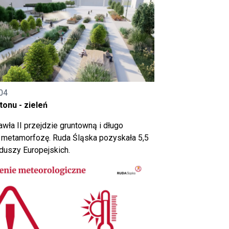
04
onu - zieleń
wła II przejdzie gruntowną i długo
metamorfozę. Ruda Śląska pozyskała 5,5
nduszy Europejskich.