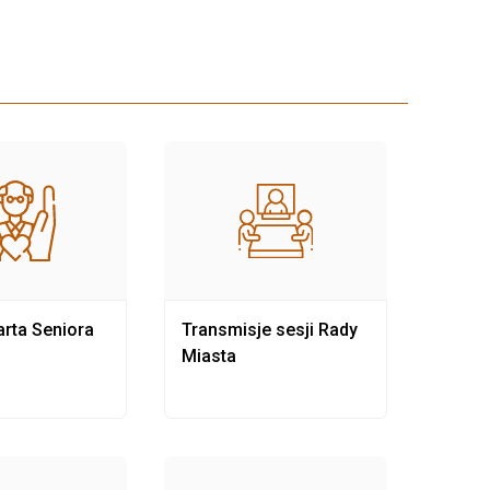
rta Seniora
Transmisje sesji Rady
Rewit
Miasta