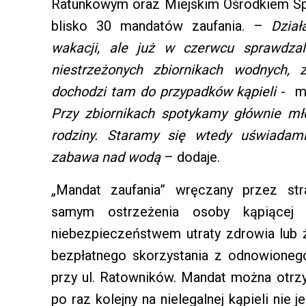
Ratunkowym oraz Miejskim Ośrodkiem Spo
blisko 30 mandatów zaufania. –
Dzia
wakacji, ale już w czerwcu sprawdza
niestrzeżonych zbiornikach wodnych, 
dochodzi tam do przypadków kąpieli
- mó
Przy zbiornikach spotykamy głównie mło
rodziny. Staramy się wtedy uświadam
zabawa nad wodą
– dodaje.
„Mandat zaufania” wręczany przez st
samym ostrzeżenia osoby kąpiącej
niebezpieczeństwem utraty zdrowia lub 
bezpłatnego skorzystania z odnowione
przy ul. Ratowników. Mandat można otrzy
po raz kolejny na nielegalnej kąpieli nie 