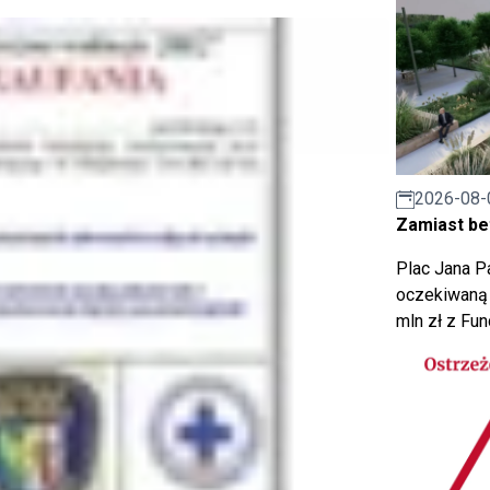
2026-08-
Zamiast bet
Plac Jana Pa
oczekiwaną 
mln zł z Fu