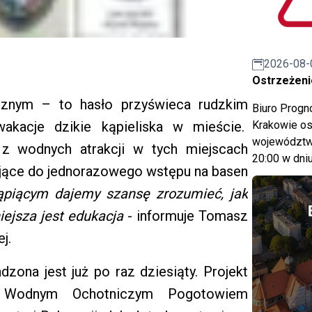
2026-08-
Ostrzeżeni
ecznym – to hasło przyświeca rudzkim
Biuro Prog
akacje dzikie kąpieliska w mieście.
Krakowie os
województwa
 z wodnych atrakcji w tych miejscach
20:00 w dniu
ające do jednorazowego wstępu na basen
Kąpiącym dajemy szansę zrozumieć, jak
ejsza jest edukacja
- informuje Tomasz
j.
ona jest już po raz dziesiąty. Projekt
z Wodnym Ochotniczym Pogotowiem