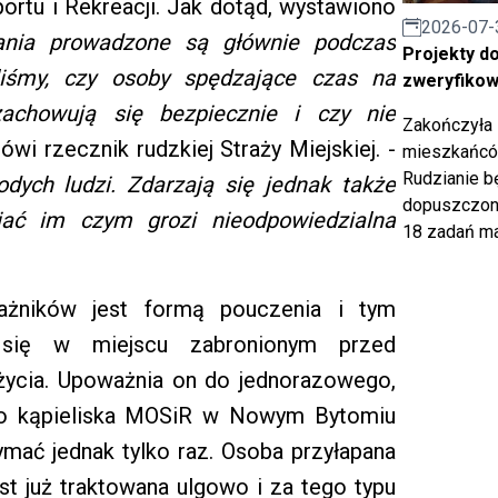
rtu i Rekreacji. Jak dotąd, wystawiono
2026-07-
łania prowadzone są głównie podczas
Projekty d
liśmy, czy osoby spędzające czas na
zweryfiko
zachowują się bezpiecznie i czy nie
Zakończyła 
wi rzecznik rudzkiej Straży Miejskiej. -
mieszkańców
Rudzianie b
dych ludzi. Zdarzają się jednak także
dopuszczony
iać im czym grozi nieodpowiedzialna
18 zadań ma
rażników jest formą pouczenia i tym
 się w miejscu zabronionym przed
życia. Upoważnia on do jednorazowego,
go kąpieliska MOSiR w Nowym Bytomiu
mać jednak tylko raz. Osoba przyłapana
jest już traktowana ulgowo i za tego typu