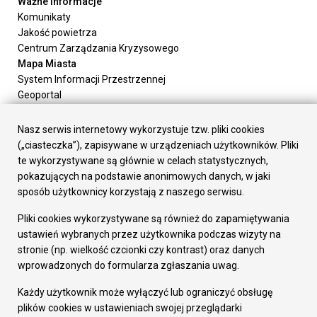
Ważne informacje
Komunikaty
Jakość powietrza
Centrum Zarządzania Kryzysowego
Mapa Miasta
System Informacji Przestrzennej
Geoportal
Urząd Miasta
Załatw sprawę
Nasz serwis internetowy wykorzystuje tzw. pliki cookies
Prezydent Miasta
(„ciasteczka”), zapisywane w urządzeniach użytkowników. Pliki
Rada Miasta
te wykorzystywane są głównie w celach statystycznych,
Wydziały
pokazujących na podstawie anonimowych danych, w jaki
Elektroniczna Skrzynka Podawcza
sposób użytkownicy korzystają z naszego serwisu.
Praca w Urzędzie
Pliki cookies wykorzystywane są również do zapamiętywania
Gospodarka
ustawień wybranych przez użytkownika podczas wizyty na
Fundusze europejskie
stronie (np. wielkość czcionki czy kontrast) oraz danych
Środki krajowe
wprowadzonych do formularza zgłaszania uwag.
Oferty inwestycyjne
Strategia Rozwoju Miasta
Każdy użytkownik może wyłączyć lub ograniczyć obsługę
Pozostałe
plików cookies w ustawieniach swojej przeglądarki
Deklaracja dostępności