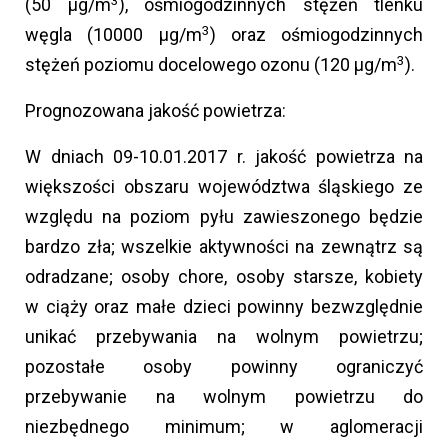
(50 µg/m
), ośmiogodzinnych stężeń tlenku
3
węgla (10000 µg/m
) oraz ośmiogodzinnych
3
stężeń poziomu docelowego ozonu (120 µg/m
).
Prognozowana jakość powietrza:
W dniach 09-10.01.2017 r. jakość powietrza na
większości obszaru województwa śląskiego ze
względu na poziom pyłu zawieszonego będzie
bardzo zła; wszelkie aktywności na zewnątrz są
odradzane; osoby chore, osoby starsze, kobiety
w ciąży oraz małe dzieci powinny bezwzględnie
unikać przebywania na wolnym powietrzu;
pozostałe osoby powinny ograniczyć
przebywanie na wolnym powietrzu do
niezbędnego minimum; w aglomeracji