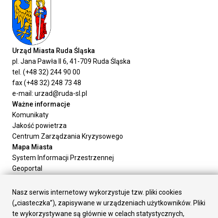
Urząd Miasta Ruda Śląska
pl. Jana Pawła II 6, 41-709 Ruda Śląska
tel. (+48 32) 244 90 00
fax (+48 32) 248 73 48
e-mail: urzad@ruda-sl.pl
Ważne informacje
Komunikaty
Jakość powietrza
Centrum Zarządzania Kryzysowego
Mapa Miasta
System Informacji Przestrzennej
Geoportal
Urząd Miasta
Załatw sprawę
Nasz serwis internetowy wykorzystuje tzw. pliki cookies
Prezydent Miasta
(„ciasteczka”), zapisywane w urządzeniach użytkowników. Pliki
Rada Miasta
te wykorzystywane są głównie w celach statystycznych,