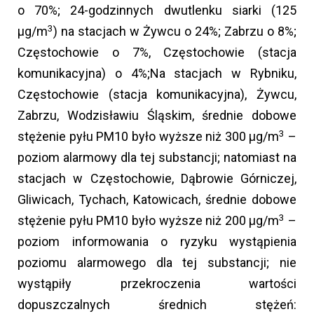
o 70%; 24-godzinnych dwutlenku siarki (125
3
µg/m
) na stacjach w Żywcu o 24%; Zabrzu o 8%;
Częstochowie o 7%, Częstochowie (stacja
komunikacyjna) o 4%;Na stacjach w Rybniku,
Częstochowie (stacja komunikacyjna), Żywcu,
Zabrzu, Wodzisławiu Śląskim, średnie dobowe
3
stężenie pyłu PM10 było wyższe niż 300 µg/m
–
poziom alarmowy dla tej substancji; natomiast na
stacjach w Częstochowie, Dąbrowie Górniczej,
Gliwicach, Tychach, Katowicach, średnie dobowe
3
stężenie pyłu PM10 było wyższe niż 200 µg/m
–
poziom informowania o ryzyku wystąpienia
poziomu alarmowego dla tej substancji; nie
wystąpiły przekroczenia wartości
dopuszczalnych średnich stężeń: