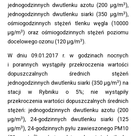
3
jednogodzinnych dwutlenku azotu (200 µg/m
),
3
jednogodzinnych dwutlenku siarki (350 µg/m
),
ośmiogodzinnych stężeń tlenku węgla (10000
3
µg/m
) oraz ośmiogodzinnych stężeń poziomu
3
docelowego ozonu (120 µg/m
).
W dniu 09.01.2017 r. w godzinach nocnych
i porannych wystąpiły przekroczenia wartości
dopuszczalnych średnich stężeń
3
jednogodzinnych dwutlenku siarki (350 µg/m
) na
stacji w Rybniku o 5%; nie wystąpiły
przekroczenia wartości dopuszczalnych średnich
stężeń: jednogodzinnych dwutlenku azotu (200
3
µg/m
), 24-godzinnych dwutlenku siarki (125
3
µg/m
), 24-godzinnych pyłu zawieszonego PM10
3