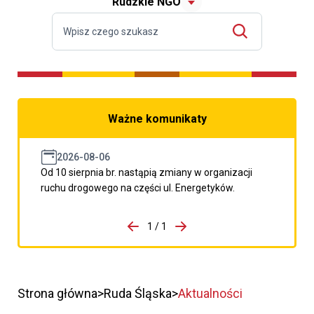
Rudzkie NGO
Ważne komunikaty
2026-08-06
Od 10 sierpnia br. nastąpią zmiany w organizacji
ruchu drogowego na części ul. Energetyków.
do porzpedniego komunikatu
1 / 1
Przejdź do następnego kom
Strona główna
Ruda Śląska
Aktualności