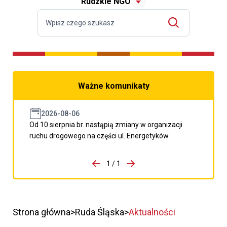
Rudzkie NGO
Ważne komunikaty
2026-08-06
Od 10 sierpnia br. nastąpią zmiany w organizacji
ruchu drogowego na części ul. Energetyków.
do porzpedniego komunikatu
1 / 1
Przejdź do następnego kom
Strona główna
Ruda Śląska
Aktualności