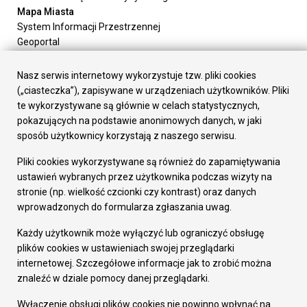
Mapa Miasta
System Informacji Przestrzennej
Geoportal
Urząd Miasta
Załatw sprawę
Nasz serwis internetowy wykorzystuje tzw. pliki cookies
Prezydent Miasta
(„ciasteczka”), zapisywane w urządzeniach użytkowników. Pliki
Rada Miasta
te wykorzystywane są głównie w celach statystycznych,
Wydziały
pokazujących na podstawie anonimowych danych, w jaki
Elektroniczna Skrzynka Podawcza
sposób użytkownicy korzystają z naszego serwisu.
Praca w Urzędzie
Pliki cookies wykorzystywane są również do zapamiętywania
Gospodarka
ustawień wybranych przez użytkownika podczas wizyty na
Fundusze europejskie
stronie (np. wielkość czcionki czy kontrast) oraz danych
Środki krajowe
wprowadzonych do formularza zgłaszania uwag.
Oferty inwestycyjne
Strategia Rozwoju Miasta
Każdy użytkownik może wyłączyć lub ograniczyć obsługę
Pozostałe
plików cookies w ustawieniach swojej przeglądarki
Deklaracja dostępności
internetowej. Szczegółowe informacje jak to zrobić można
Dane osobowe
znaleźć w dziale pomocy danej przeglądarki.
Dodaj opinię o witrynie
© Urząd Miasta RUDA Śląska 2023
Wyłączenie obsługi plików cookies nie powinno wpłynąć na