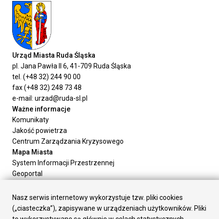
Urząd Miasta Ruda Śląska
pl. Jana Pawła II 6, 41-709 Ruda Śląska
tel. (+48 32) 244 90 00
fax (+48 32) 248 73 48
e-mail: urzad@ruda-sl.pl
Ważne informacje
Komunikaty
Jakość powietrza
Centrum Zarządzania Kryzysowego
Mapa Miasta
System Informacji Przestrzennej
Geoportal
Urząd Miasta
Załatw sprawę
Nasz serwis internetowy wykorzystuje tzw. pliki cookies
Prezydent Miasta
(„ciasteczka”), zapisywane w urządzeniach użytkowników. Pliki
Rada Miasta