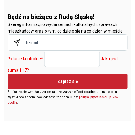
Bądź na bieżąco z Rudą Śląską!
Szereg informacji o wydarzeniach kulturalnych, sprawach
mieszkańców oraz o tym, co dzieje się na co dzień w mieście.
Pytanie kontrolne
*
Jaka jest
suma 1 i 7?
Zapisz się
Zapisując się, wyrażasz zgodę na przetwarzanie Twojego adresu e-mail w celu
wysyłki newslettera i oświadczasz że znana Ci jest
polityka prywatności i plików
cookie
.