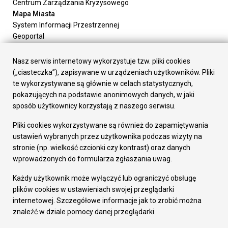
Centrum Zarządzania Kryzysowego
Mapa Miasta
System Informacji Przestrzennej
Geoportal
Urząd Miasta
Załatw sprawę
Nasz serwis internetowy wykorzystuje tzw. pliki cookies
Prezydent Miasta
(„ciasteczka”), zapisywane w urządzeniach użytkowników. Pliki
Rada Miasta
te wykorzystywane są głównie w celach statystycznych,
Wydziały
pokazujących na podstawie anonimowych danych, w jaki
Elektroniczna Skrzynka Podawcza
sposób użytkownicy korzystają z naszego serwisu.
Praca w Urzędzie
Pliki cookies wykorzystywane są również do zapamiętywania
Gospodarka
ustawień wybranych przez użytkownika podczas wizyty na
Fundusze europejskie
stronie (np. wielkość czcionki czy kontrast) oraz danych
Środki krajowe
wprowadzonych do formularza zgłaszania uwag.
Oferty inwestycyjne
Strategia Rozwoju Miasta
Każdy użytkownik może wyłączyć lub ograniczyć obsługę
Pozostałe
plików cookies w ustawieniach swojej przeglądarki
Deklaracja dostępności
internetowej. Szczegółowe informacje jak to zrobić można
Dane osobowe
znaleźć w dziale pomocy danej przeglądarki.
Dodaj opinię o witrynie
© Urząd Miasta RUDA Śląska 2023