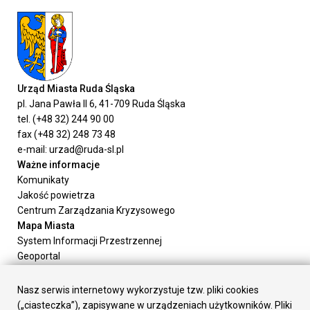
Urząd Miasta Ruda Śląska
pl. Jana Pawła II 6, 41-709 Ruda Śląska
tel. (+48 32) 244 90 00
fax (+48 32) 248 73 48
e-mail: urzad@ruda-sl.pl
Ważne informacje
Komunikaty
Jakość powietrza
Centrum Zarządzania Kryzysowego
Mapa Miasta
System Informacji Przestrzennej
Geoportal
Urząd Miasta
Załatw sprawę
Nasz serwis internetowy wykorzystuje tzw. pliki cookies
Prezydent Miasta
(„ciasteczka”), zapisywane w urządzeniach użytkowników. Pliki