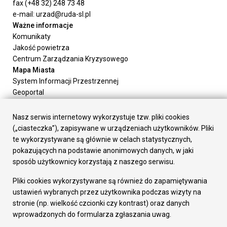
fax (+48 32) 248 73 48
e-mail: urzad@ruda-sl.pl
Ważne informacje
Komunikaty
Jakość powietrza
Centrum Zarządzania Kryzysowego
Mapa Miasta
System Informacji Przestrzennej
Geoportal
Urząd Miasta
Załatw sprawę
Nasz serwis internetowy wykorzystuje tzw. pliki cookies
Prezydent Miasta
(„ciasteczka”), zapisywane w urządzeniach użytkowników. Pliki
Rada Miasta
te wykorzystywane są głównie w celach statystycznych,
Wydziały
pokazujących na podstawie anonimowych danych, w jaki
Elektroniczna Skrzynka Podawcza
sposób użytkownicy korzystają z naszego serwisu.
Praca w Urzędzie
Pliki cookies wykorzystywane są również do zapamiętywania
Gospodarka
ustawień wybranych przez użytkownika podczas wizyty na
Fundusze europejskie
stronie (np. wielkość czcionki czy kontrast) oraz danych
Środki krajowe
wprowadzonych do formularza zgłaszania uwag.
Oferty inwestycyjne
Strategia Rozwoju Miasta