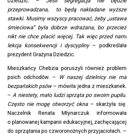
Dziedzic. –
Jeśli segregacja nie będzie
przeprowadzana, to będą nakładane wyższe
stawki. Musimy wszyscy pracować, żeby „ustawa
śmieciowa” była dobrze wdrażana, bo przecież
nikt nie chce płacić więcej. Tak więc przed nami
lekcja konsekwencji i dyscypliny
– podkreślała
prezydent Grażyna Dziedzic.
Mieszkańcy Chebzia poruszyli również problem
psich odchodów. –
W naszej dzielnicy nie ma
bezpańskich psów
– mówiła jedna z mieszkanek.
–
A niestety, mało ludzi sprząta po swoim pupilu.
Często nie mogę otworzyć okna
– skarżyła się.
Naczelnik Renata Młynarczuk informowała
o planowanej kampanii edukacyjnej, zachęcającej
do sprzątania po czworonożnych przyjaciołach. –