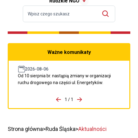
Rudzkie NGO
Ważne komunikaty
2026-08-06
Od 10 sierpnia br. nastąpią zmiany w organizacji
ruchu drogowego na części ul. Energetyków.
do porzpedniego komunikatu
1 / 1
Przejdź do następnego kom
Strona główna
Ruda Śląska
Aktualności