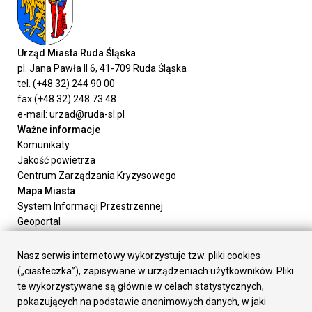
Urząd Miasta Ruda Śląska
pl. Jana Pawła II 6, 41-709 Ruda Śląska
tel. (+48 32) 244 90 00
fax (+48 32) 248 73 48
e-mail: urzad@ruda-sl.pl
Ważne informacje
Komunikaty
Jakość powietrza
Centrum Zarządzania Kryzysowego
Mapa Miasta
System Informacji Przestrzennej
Geoportal
Urząd Miasta
Załatw sprawę
Nasz serwis internetowy wykorzystuje tzw. pliki cookies
Prezydent Miasta
(„ciasteczka”), zapisywane w urządzeniach użytkowników. Pliki
Rada Miasta
te wykorzystywane są głównie w celach statystycznych,
Wydziały
pokazujących na podstawie anonimowych danych, w jaki