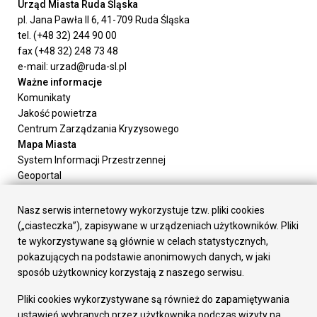
Urząd Miasta Ruda Śląska
pl. Jana Pawła II 6, 41-709 Ruda Śląska
tel. (+48 32) 244 90 00
fax (+48 32) 248 73 48
e-mail: urzad@ruda-sl.pl
Ważne informacje
Komunikaty
Jakość powietrza
Centrum Zarządzania Kryzysowego
Mapa Miasta
System Informacji Przestrzennej
Geoportal
Urząd Miasta
Załatw sprawę
Nasz serwis internetowy wykorzystuje tzw. pliki cookies
Prezydent Miasta
(„ciasteczka”), zapisywane w urządzeniach użytkowników. Pliki
Rada Miasta
te wykorzystywane są głównie w celach statystycznych,
Wydziały
pokazujących na podstawie anonimowych danych, w jaki
Elektroniczna Skrzynka Podawcza
sposób użytkownicy korzystają z naszego serwisu.
Praca w Urzędzie
Pliki cookies wykorzystywane są również do zapamiętywania
Gospodarka
ustawień wybranych przez użytkownika podczas wizyty na
Fundusze europejskie