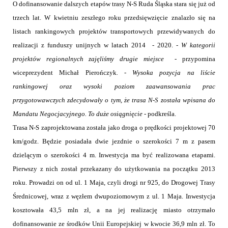
O dofinansowanie dalszych etapów trasy N-S Ruda Śląska stara się już od
trzech lat. W kwietniu zeszłego roku przedsięwzięcie znalazło się na
listach rankingowych projektów transportowych przewidywanych do
realizacji z funduszy unijnych w latach 2014
- 2020. -
W kategorii
projektów regionalnych zajęliśmy drugie miejsce
- przypomina
wiceprezydent Michał Pierończyk
. - Wysoka pozycja na liście
rankingowej oraz wysoki poziom zaawansowania prac
przygotowawczych zdecydowały o tym, że trasa N-S została wpisana do
Mandatu Negocjacyjnego. To duże osiągnięcie
- podkreśla.
Trasa N-S zaprojektowana została jako droga o prędkości projektowej 70
km/godz. Będzie posiadała dwie jezdnie o szerokości 7 m z pasem
dzielącym o szerokości 4 m. Inwestycja ma być realizowana etapami.
Pierwszy z nich został przekazany do użytkowania na początku 2013
roku. Prowadzi on od ul. 1 Maja, czyli drogi nr 925, do Drogowej Trasy
Średnicowej, wraz z węzłem dwupoziomowym z ul. 1 Maja. Inwestycja
kosztowała 43,5 mln zł, a na jej realizację miasto otrzymało
dofinansowanie ze środków Unii Europejskiej w kwocie 36,9 mln zł. To