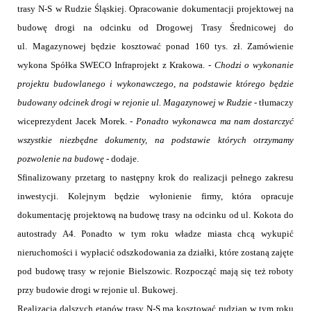
trasy N-S w Rudzie Śląskiej. Opracowanie dokumentacji projektowej na
budowę drogi na odcinku od Drogowej Trasy Średnicowej do
ul. Magazynowej będzie kosztować ponad 160 tys. zł. Zamówienie
wykona Spółka SWECO Infraprojekt z Krakowa. -
Chodzi o wykonanie
projektu budowlanego i wykonawczego, na podstawie którego będzie
budowany odcinek drogi w rejonie ul. Magazynowej w Rudzie
- tłumaczy
wiceprezydent Jacek Morek. -
Ponadto wykonawca ma nam dostarczyć
wszystkie niezbędne dokumenty, na podstawie których otrzymamy
pozwolenie na budowę
- dodaje.
Sfinalizowany przetarg to następny krok do realizacji pełnego zakresu
inwestycji. Kolejnym będzie wyłonienie firmy, która opracuje
dokumentację projektową na budowę trasy na odcinku od ul. Kokota do
autostrady A4. Ponadto w tym roku władze miasta chcą wykupić
nieruchomości i wypłacić odszkodowania za działki, które zostaną zajęte
pod budowę trasy w rejonie Bielszowic. Rozpocząć mają się też roboty
przy budowie drogi w rejonie ul. Bukowej.
Realizacja dalszych etapów trasy N-S ma kosztować rudzian w tym roku