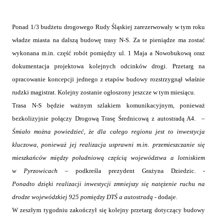
Ponad 1/3 budżetu drogowego Rudy Śląskiej zarezerwowały w tym roku
władze miasta na dalszą budowę trasy N-S. Za te pieniądze ma zostać
wykonana m.in. część robót pomiędzy ul. 1 Maja a Nowobukową oraz
dokumentacja projektowa kolejnych odcinków drogi. Przetarg na
opracowanie koncepcji jednego z etapów budowy rozstrzygnął właśnie
rudzki magistrat. Kolejny zostanie ogłoszony jeszcze w tym miesiącu.
Trasa N-S będzie ważnym szlakiem komunikacyjnym, ponieważ
bezkolizyjnie połączy Drogową Trasę Średnicową z autostradą A4.
–
Śmiało można powiedzieć, że dla całego regionu jest to inwestycja
kluczowa, ponieważ jej realizacja usprawni m.in. przemieszczanie się
mieszkańców między południową częścią województwa a lotniskiem
w Pyrzowicach
– podkreśla prezydent Grażyna Dziedzic. -
Ponadto dzięki realizacji inwestycji zmniejszy się natężenie ruchu na
drodze wojewódzkiej 925 pomiędzy DTŚ a autostradą -
dodaje.
W zeszłym tygodniu zakończył się kolejny przetarg dotyczący budowy