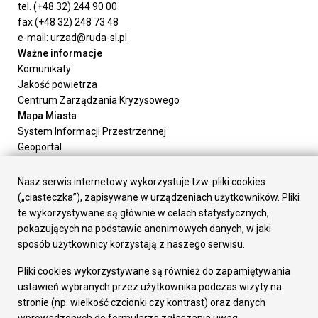
tel. (+48 32) 244 90 00
fax (+48 32) 248 73 48
e-mail: urzad@ruda-sl.pl
Ważne informacje
Komunikaty
Jakość powietrza
Centrum Zarządzania Kryzysowego
Mapa Miasta
System Informacji Przestrzennej
Geoportal
Urząd Miasta
Załatw sprawę
Nasz serwis internetowy wykorzystuje tzw. pliki cookies
Prezydent Miasta
(„ciasteczka”), zapisywane w urządzeniach użytkowników. Pliki
Rada Miasta
te wykorzystywane są głównie w celach statystycznych,
Wydziały
pokazujących na podstawie anonimowych danych, w jaki
Elektroniczna Skrzynka Podawcza
sposób użytkownicy korzystają z naszego serwisu.
Praca w Urzędzie
Pliki cookies wykorzystywane są również do zapamiętywania
Gospodarka
ustawień wybranych przez użytkownika podczas wizyty na
Fundusze europejskie
stronie (np. wielkość czcionki czy kontrast) oraz danych
Środki krajowe