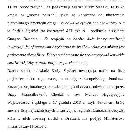
11 milionów złotych. Jak podkreślają władze Rudy Śląskiej, to tylko
kropla w „morzu potrzeb”, jakie są konieczne do ukończenia
planowanego przebiegu drogi. -
Budowa kolejnych odcinków trasy N-S
w Rudzie Śląskiej ma kosztować 413 mln zł
- podkreśla prezydent
Grażyna Dziedzic. -
Ze względu na bardzo duże koszty realizacji
inwestycji, jej sfinansowanie wyłącznie ze środków własnych miasta jest
praktycznie niemożliwe. Dlatego też staramy się wykorzystywać wszystkie
możliwości, żeby uzyskać unijne wsparcie
- dodaje.
Dzięki staraniom władz Rudy Śląskiej inwestycja trafiła na listę
projektów, które mają szansę na dotację z Europejskiego Funduszu
Rozwoju Regionalnego. Została ona opublikowana miesiąc temu przez
Urząd Marszałkowski. Chodzi o tzw. Mandat Negocjacyjny
Województwa Śląskiego z 17 grudnia 2013 r., czyli dokument, który
zawiera listę najważniejszych inwestycji w regionie. Ostateczną decyzję,
które z nich dostaną środki z Brukseli, ma podjąć Ministerstwo
Infrastruktury i Rozwoju.