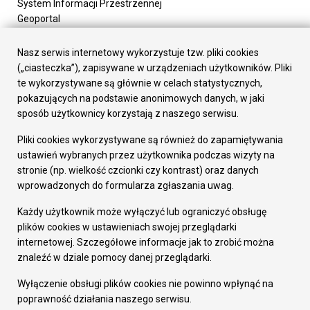
System Informacji Przestrzennej
Geoportal
Urząd Miasta
Załatw sprawę
Nasz serwis internetowy wykorzystuje tzw. pliki cookies
Prezydent Miasta
(„ciasteczka”), zapisywane w urządzeniach użytkowników. Pliki
Rada Miasta
te wykorzystywane są głównie w celach statystycznych,
Wydziały
pokazujących na podstawie anonimowych danych, w jaki
Elektroniczna Skrzynka Podawcza
sposób użytkownicy korzystają z naszego serwisu.
Praca w Urzędzie
Pliki cookies wykorzystywane są również do zapamiętywania
Gospodarka
ustawień wybranych przez użytkownika podczas wizyty na
Fundusze europejskie
stronie (np. wielkość czcionki czy kontrast) oraz danych
Środki krajowe
wprowadzonych do formularza zgłaszania uwag.
Oferty inwestycyjne
Strategia Rozwoju Miasta
Każdy użytkownik może wyłączyć lub ograniczyć obsługę
Pozostałe
plików cookies w ustawieniach swojej przeglądarki
Deklaracja dostępności
internetowej. Szczegółowe informacje jak to zrobić można
Dane osobowe
znaleźć w dziale pomocy danej przeglądarki.
Dodaj opinię o witrynie
© Urząd Miasta RUDA Śląska 2023
Wyłączenie obsługi plików cookies nie powinno wpłynąć na
poprawność działania naszego serwisu.