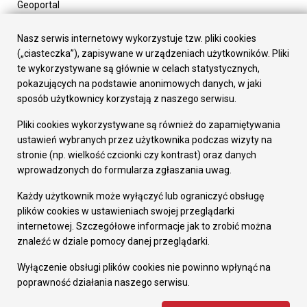
Geoportal
Urząd Miasta
Załatw sprawę
Nasz serwis internetowy wykorzystuje tzw. pliki cookies
Prezydent Miasta
(„ciasteczka”), zapisywane w urządzeniach użytkowników. Pliki
Rada Miasta
te wykorzystywane są głównie w celach statystycznych,
Wydziały
pokazujących na podstawie anonimowych danych, w jaki
Elektroniczna Skrzynka Podawcza
sposób użytkownicy korzystają z naszego serwisu.
Praca w Urzędzie
Pliki cookies wykorzystywane są również do zapamiętywania
Gospodarka
ustawień wybranych przez użytkownika podczas wizyty na
Fundusze europejskie
stronie (np. wielkość czcionki czy kontrast) oraz danych
Środki krajowe
wprowadzonych do formularza zgłaszania uwag.
Oferty inwestycyjne
Strategia Rozwoju Miasta
Każdy użytkownik może wyłączyć lub ograniczyć obsługę
Pozostałe
plików cookies w ustawieniach swojej przeglądarki
Deklaracja dostępności
internetowej. Szczegółowe informacje jak to zrobić można
Dane osobowe
znaleźć w dziale pomocy danej przeglądarki.
Dodaj opinię o witrynie
© Urząd Miasta RUDA Śląska 2023
Wyłączenie obsługi plików cookies nie powinno wpłynąć na
poprawność działania naszego serwisu.