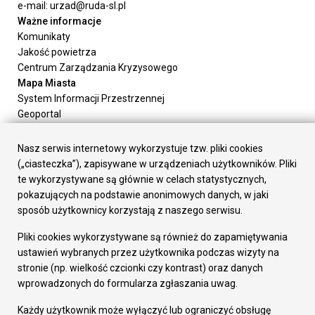
e-mail: urzad@ruda-sl.pl
Ważne informacje
Komunikaty
Jakość powietrza
Centrum Zarządzania Kryzysowego
Mapa Miasta
System Informacji Przestrzennej
Geoportal
Urząd Miasta
Załatw sprawę
Nasz serwis internetowy wykorzystuje tzw. pliki cookies
Prezydent Miasta
(„ciasteczka”), zapisywane w urządzeniach użytkowników. Pliki
Rada Miasta
te wykorzystywane są głównie w celach statystycznych,
Wydziały
pokazujących na podstawie anonimowych danych, w jaki
Elektroniczna Skrzynka Podawcza
sposób użytkownicy korzystają z naszego serwisu.
Praca w Urzędzie
Pliki cookies wykorzystywane są również do zapamiętywania
Gospodarka
ustawień wybranych przez użytkownika podczas wizyty na
Fundusze europejskie
stronie (np. wielkość czcionki czy kontrast) oraz danych
Środki krajowe
wprowadzonych do formularza zgłaszania uwag.
Oferty inwestycyjne
Strategia Rozwoju Miasta
Każdy użytkownik może wyłączyć lub ograniczyć obsługę