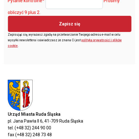
Pytanie kontrolne
*
Prosimy
obliczyć 9 plus 2.
Zapisz się
Zapisując się, wyrażasz zgodę na przetwarzanie Twojego adresu e-mail w celu
wysyłki newslettera i oświadczasz że znana Ci jest
polityka prywatności i plików
cookie
.
Urząd Miasta Ruda Śląska
pl. Jana Pawła II 6, 41-709 Ruda Śląska
tel. (+48 32) 244 90 00
fax (+48 32) 248 73 48