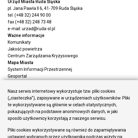
Urząd Miasta Ruda Śląska
pl. Jana Pawła II 6, 41-709 Ruda Śląska
tel. (+48 32) 244 90 00
fax (+48 32) 248 73 48
e-mail: urzad@ruda-sl.pl
Ważne informacje
Komunikaty
Jakość powietrza
Centrum Zarządzania Kryzysowego
Mapa Miasta
System Informacji Przestrzennej
Geoportal
Urząd Miasta
Załatw sprawę
Nasz serwis internetowy wykorzystuje tzw. pliki cookies
Prezydent Miasta
(„ciasteczka”), zapisywane w urządzeniach użytkowników. Pliki
Rada Miasta
te wykorzystywane są głównie w celach statystycznych,
Wydziały
pokazujących na podstawie anonimowych danych, w jaki
Elektroniczna Skrzynka Podawcza
sposób użytkownicy korzystają z naszego serwisu.
Praca w Urzędzie
Pliki cookies wykorzystywane są również do zapamiętywania
Gospodarka
ustawień wybranych przez użytkownika podczas wizyty na
Fundusze europejskie