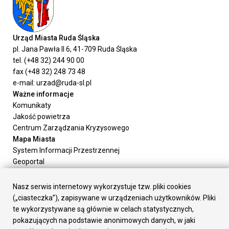
Urząd Miasta Ruda Śląska
pl. Jana Pawła II 6, 41-709 Ruda Śląska
tel. (+48 32) 244 90 00
fax (+48 32) 248 73 48
e-mail: urzad@ruda-sl.pl
Ważne informacje
Komunikaty
Jakość powietrza
Centrum Zarządzania Kryzysowego
Mapa Miasta
System Informacji Przestrzennej
Geoportal
Urząd Miasta
Załatw sprawę
Nasz serwis internetowy wykorzystuje tzw. pliki cookies
Prezydent Miasta
(„ciasteczka”), zapisywane w urządzeniach użytkowników. Pliki
Rada Miasta
te wykorzystywane są głównie w celach statystycznych,
Wydziały
pokazujących na podstawie anonimowych danych, w jaki