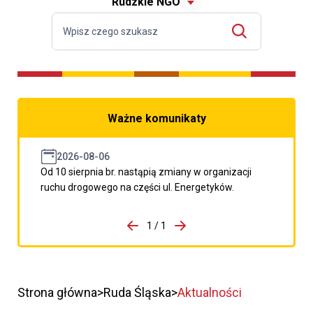
Rudzkie NGO
Ważne komunikaty
2026-08-06
Od 10 sierpnia br. nastąpią zmiany w organizacji
ruchu drogowego na części ul. Energetyków.
do porzpedniego komunikatu
1 / 1
Przejdź do następnego kom
Strona główna
Ruda Śląska
Aktualności